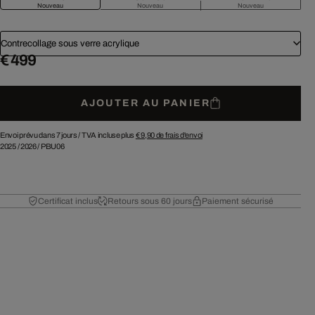
Nouveau
Nouveau
Nouveau
Contrecollage sous verre acrylique
€ 499
AJOUTER AU PANIER
Envoi prévu dans 7 jours /
TVA incluse plus
€ 9,90
de frais d'envoi
2025
/
2026
/
PBU06
Certificat inclus
Retours sous 60 jours
Paiement sécurisé