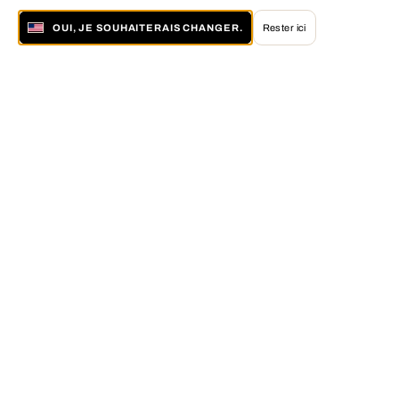
OUI, JE SOUHAITERAIS CHANGER.
Rester ici
À propos de LUMAS