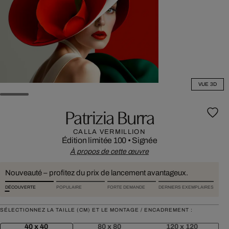
VUE 3D
Patrizia Burra
CALLA VERMILLION
Édition limitée 100
•
Signée
À propos de cette œuvre
Nouveauté – profitez du prix de lancement avantageux.
DÉCOUVERTE
POPULAIRE
FORTE DEMANDE
DERNIERS EXEMPLAIRES
SÉLECTIONNEZ LA TAILLE (CM) ET LE MONTAGE / ENCADREMENT :
40 x 40
80 x 80
120 x 120