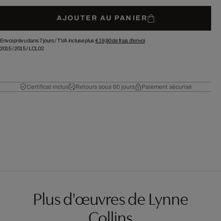
AJOUTER AU PANIER
Envoi prévu dans 7 jours /
TVA incluse plus
€ 19,90
de frais d'envoi
2015
/
2015
/
LCL02
Certificat inclus
Retours sous 60 jours
Paiement sécurisé
Plus d'œuvres de Lynne
Collins