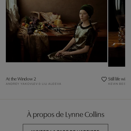
At the Window 2
Still life wit
ANDREY YAKOVLEV & LILI ALEEVA
KEVIN BEST
À propos de Lynne Collins