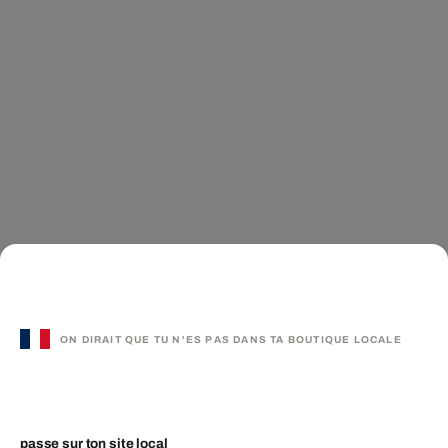
ON DIRAIT QUE TU N'ES PAS DANS TA BOUTIQUE LOCALE
passe sur ton site local