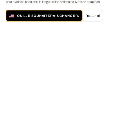
pour avoir les bons prix, la langue et les options de livraison adaptées
OUI, JE SOUHAITERAIS CHANGER.
Rester ici
À propos de LUMAS