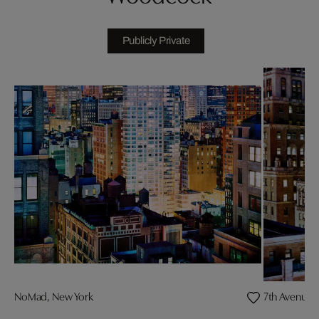
Publicly Private
NoMad, New York
7th Avenue &