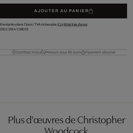
AJOUTER AU PANIER
Envoi prévu dans 7 jours /
TVA incluse plus
€ 14,90
de frais d'envoi
2013
/
2014
/
CWD18
Certificat inclus
Retours sous 60 jours
Paiement sécurisé
Plus d'œuvres de Christopher
Woodcock