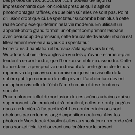
Les photos de Woodcock sont composées de façon si
impressionnante que l’on croirait presque qu'il s'agit de
photomontages raffinés, ce que bien sûr elles ne sont pas. Point
d'illusion d'optique ici. Le spectateur succombe bien plus à cette
réalité complexe qui détermine la vie moderne. En utilisant un
appareil-photo grand format, un objectif comprimant l’espace
avec beaucoup de précision, cette troublante diversité urbaine est
littéralement révélée aux yeux du spectateur.
Entre tours d’habitation et bureaux s’élançant vers le ciel,
Woodcock choisit des angles de vue tels qu'avant- et arrière-plan
tendent à se confondre, que l’horizon semble se dissoudre. Cette
trouée dans la perspective conduisant à la perte générale de nos
repères va de pair avec une remise en question visuelle de la
sphère publique comme de celle privée. L’architecture devient
métaphore visuelle de l’état d’âme humain et des structures
sociales.
Pour renforcer l’effet de confusion de ces scènes urbaines qui se
superposent, s’intercalent et s’emboitent, celles-ci sont plongées
dans une lumière à l’aspect irréel. Les couleurs intenses sont
obetnues par un temps long d’exposition nocturne. Ainsi les
photos de Woodcock dévoilent-elles au spectateur un monde réel
dans son artificialité et ouvrent une fenêtre sur le présent.