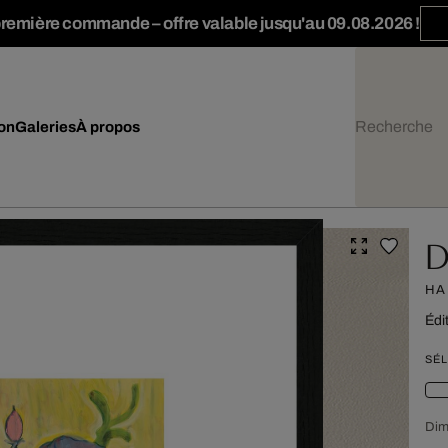
première commande – offre valable jusqu'au 09.08.2026 !
ion
Galeries
À propos
D
HA
Édi
SÉL
Dim