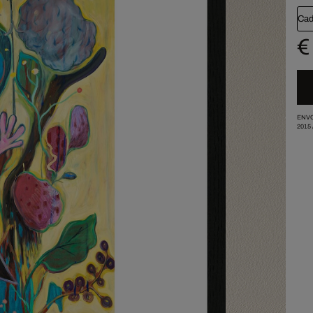
Cad
€
ENVO
2015