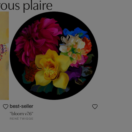
ous plaire
best-seller
"bloom v7.6"
RENÉ TWIGGE