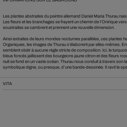
INFORMATIONS SUR LE BAGROUND
Les plantes abstraites du peintre allemand Daniel Maria Thurau nais
Les fleurs et les branchages se frayent un chemin de l’Onirique vers
soustraites se cambrent et prennent une nouvelle dimension.
Ainsi extraites de leurs mondes nocturnes parallèles, ces plantes h
Organiques, les images de Thurau s’élaborent par elles-mêmes. En e
semblent obéir à aucune règle stricte de composition. Ici, le turquoise
bleus foncés jaillissent des bourgeons jaune citron et des fleurs ros
nuit se fond en un vaste océan. Thurau nous conduit à travers son
symbolique digne, ou presque, d’une bande-dessinée. Il ravit le sp
VITA