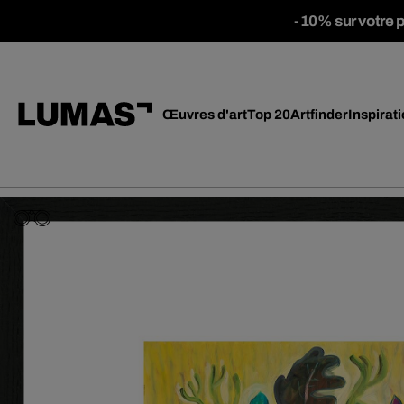
-10% sur votre 
Œuvres d'art
Top 20
Artfinder
Inspirat