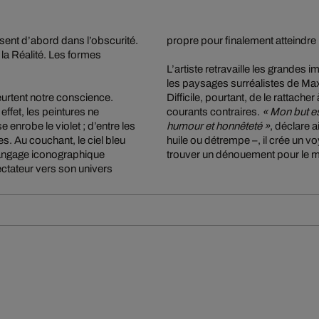
sent d’abord dans l’obscurité.
propre pour finalement atteindre l
 la Réalité. Les formes
L’artiste retravaille les grandes i
les paysages surréalistes de Ma
eurtent notre conscience.
Difficile, pourtant, de le rattache
ffet, les peintures ne
courants contraires.
« Mon but est
 enrobe le violet ; d’entre les
humour et honnêteté »
, déclare a
es. Au couchant, le ciel bleu
huile ou détrempe –, il crée un vo
 langage iconographique
trouver un dénouement pour le m
ectateur vers son univers