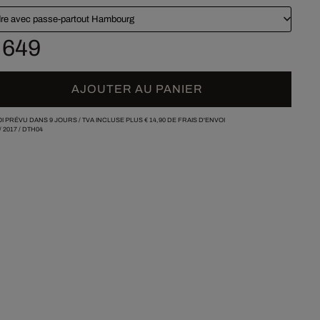
re avec passe-partout Hambourg
 649
AJOUTER AU PANIER
I PRÉVU DANS 9 JOURS /
TVA INCLUSE PLUS
€ 14,90
DE FRAIS D'ENVOI
/
2017
/
DTH04