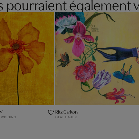
es pourraient également v
IV
Ritz Carlton
 WISSING
OLAF HAJEK