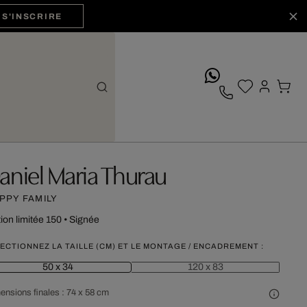
S'INSCRIRE
whatsApp
aniel Maria Thurau
PPY FAMILY
tion limitée 150
•
Signée
ECTIONNEZ LA TAILLE (CM) ET LE MONTAGE / ENCADREMENT :
50 x 34
120 x 83
ensions finales :
74 x 58 cm