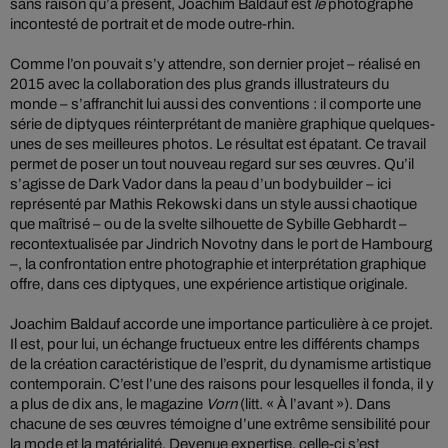
sans raison qu’à présent, Joachim Baldauf est
le
photographe
incontesté de portrait et de mode outre-rhin.
Comme l’on pouvait s’y attendre, son dernier projet – réalisé en
2015 avec la collaboration des plus grands illustrateurs du
monde – s’affranchit lui aussi des conventions : il comporte une
série de diptyques réinterprétant de manière graphique quelques-
unes de ses meilleures photos. Le résultat est épatant. Ce travail
permet de poser un tout nouveau regard sur ses œuvres. Qu’il
s’agisse de Dark Vador dans la peau d’un bodybuilder – ici
représenté par Mathis Rekowski dans un style aussi chaotique
que maîtrisé – ou de la svelte silhouette de Sybille Gebhardt –
recontextualisée par Jindrich Novotny dans le port de Hambourg
–, la confrontation entre photographie et interprétation graphique
offre, dans ces diptyques, une expérience artistique originale.
Joachim Baldauf accorde une importance particulière à ce projet.
Il est, pour lui, un échange fructueux entre les différents champs
de la création caractéristique de l’esprit, du dynamisme artistique
contemporain. C’est l’une des raisons pour lesquelles il fonda, il y
a plus de dix ans, le magazine
Vorn
(litt. « À l’avant »). Dans
chacune de ses œuvres témoigne d’une extrême sensibilité pour
la mode et la matérialité. Devenue expertise, celle-ci s’est