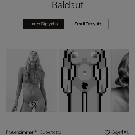
Baldauf
Large Diptychs
Small Diptychs
Frauenzimmer #1, Supertotto
Gigerl #1, Jul