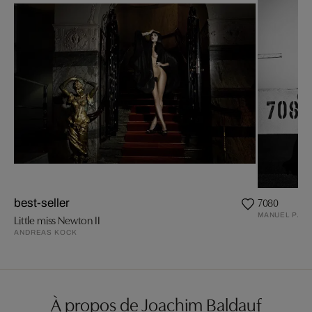
7080
best-seller
MANUEL PAND
Little miss Newton II
ANDREAS KOCK
À propos de Joachim Baldauf