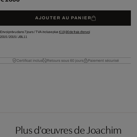
AJOUTER AU PANIER
Envoi prévu dans 7 jours /
TVA incluse plus
€ 19,90
de frais d'envoi
2015
/
2015
/
JBL11
Certificat inclus
Retours sous 60 jours
Paiement sécurisé
Plus d'œuvres de Joachim