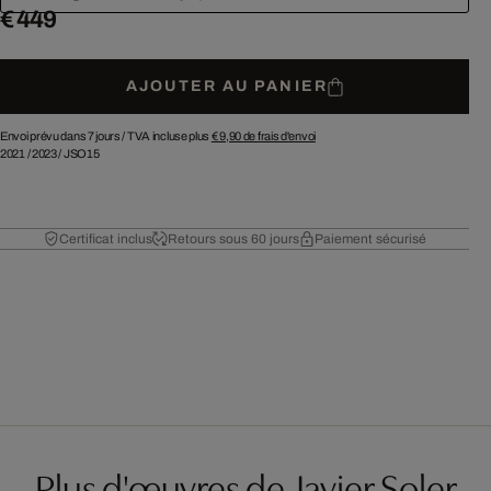
€ 449
AJOUTER AU PANIER
Envoi prévu dans 7 jours /
TVA incluse plus
€ 9,90
de frais d'envoi
2021
/
2023
/
JSO15
Certificat inclus
Retours sous 60 jours
Paiement sécurisé
Plus d'œuvres de Javier Soler