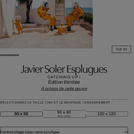
VUE 3D
Javier Soler Esplugues
CATCHING UP I
Édition illimitée
À propos de cette œuvre
SÉLECTIONNEZ LA TAILLE (CM) ET LE MONTAGE / ENCADREMENT :
90 x 90
50 x 50
120 x 120
Best-seller
Contrecollage sous verre acrylique