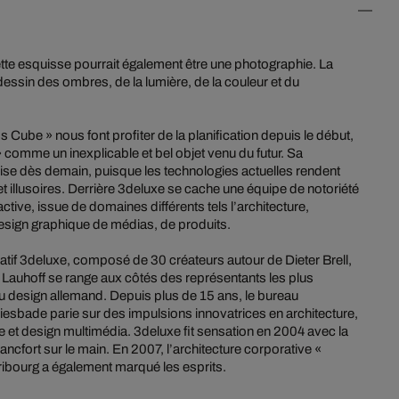
te esquisse pourrait également être une photographie. La
ssin des ombres, de la lumière, de la couleur et du
 Cube » nous font profiter de la planification depuis le début,
e » comme un inexplicable et bel objet venu du futur. Sa
rise dès demain, puisque les technologies actuelles rendent
t illusoires. Derrière 3deluxe se cache une équipe de notoriété
 active, issue de domaines différents tels l’architecture,
le design graphique de médias, de produits.
réatif 3deluxe, composé de 30 créateurs autour de Dieter Brell,
Lauhoff se range aux côtés des représentants les plus
u design allemand. Depuis plus de 15 ans, le bureau
esbade parie sur des impulsions innovatrices en architecture,
me et design multimédia. 3deluxe fit sensation en 2004 avec la
ncfort sur le main. En 2007, l’architecture corporative «
bourg a également marqué les esprits.