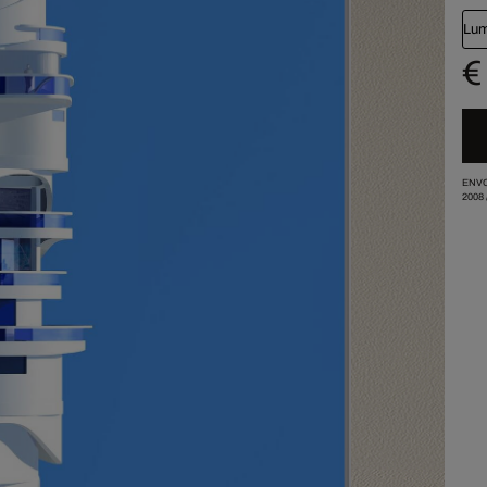
Lum
€
ENVO
2008