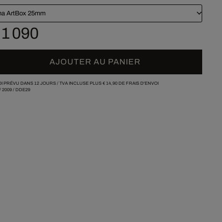
a ArtBox 25mm
 1 090
AJOUTER AU PANIER
I PRÉVU DANS 12 JOURS /
TVA INCLUSE PLUS
€ 14,90
DE FRAIS D'ENVOI
/
2009
/
DDE29