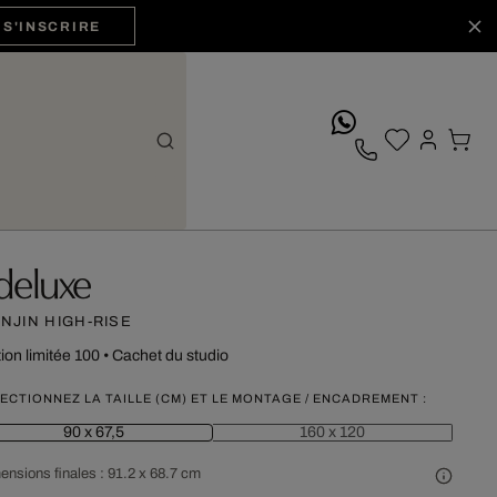
S'INSCRIRE
whatsApp
deluxe
ANJIN HIGH-RISE
tion limitée 100
•
Cachet du studio
ECTIONNEZ LA TAILLE (CM) ET LE MONTAGE / ENCADREMENT :
90 x 67,5
160 x 120
ensions finales :
91.2 x 68.7 cm