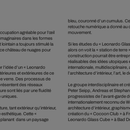
bleu, couronné d’un cumulus. Cet
retouche numérique a donné au de
cupation agréable pour l’œil
mouvement.
s imaginaires dans les formes
lointain a toujours stimulé la
Si les études du « Leonardo Glass
si ce château de nuages pour
alors on voit la « station de terr
construction pourrait être entrep
réalisables des idées utopiques e
r l’idée d’un « Leonardo
internationale, multidisciplinaire,
érieures et extérieures de ce
l’architecture d’intérieur, l’art, 
r de verre. Des processus de
présentent des réseaux
Le groupe interdisciplinaire et c
e sont liés par une fluidité
Peter Seipp, Andreas et Stephan 
e uniques.
progressistes de l’avant-garde d
internationalement reconnu de Wi
re, tant extérieur qu’intérieur,
architecture d’intérieur, graphis
é esthétique. Cette «
création du « Cocoon Club » à Fra
c planant dans un paysage
Leonardo Glass Cube » à Bad Dri