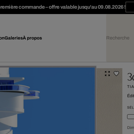
première commande – offre valable jusqu'au 09.08.2026 !
ion
Galeries
À propos
3
TI
Édi
SÉL
Dim