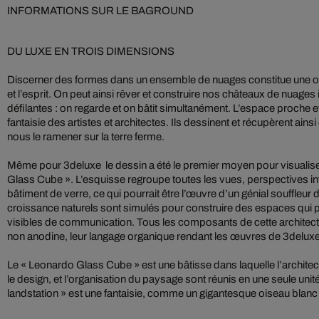
INFORMATIONS SUR LE BAGROUND
DU LUXE EN TROIS DIMENSIONS
Discerner des formes dans un ensemble de nuages constitue une oc
et l’esprit. On peut ainsi rêver et construire nos châteaux de nuage
défilantes : on regarde et on bâtit simultanément. L’espace proche et 
fantaisie des artistes et architectes. Ils dessinent et récupèrent ain
nous le ramener sur la terre ferme.
Même pour 3deluxe le dessin a été le premier moyen pour visualise
Glass Cube ». L’esquisse regroupe toutes les vues, perspectives int
bâtiment de verre, ce qui pourrait être l’œuvre d’un génial souffleu
croissance naturels sont simulés pour construire des espaces qui 
visibles de communication. Tous les composants de cette architectur
non anodine, leur langage organique rendant les œuvres de 3delux
Le « Leonardo Glass Cube » est une bâtisse dans laquelle l’architectu
le design, et l’organisation du paysage sont réunis en une seule unit
landstation » est une fantaisie, comme un gigantesque oiseau blan