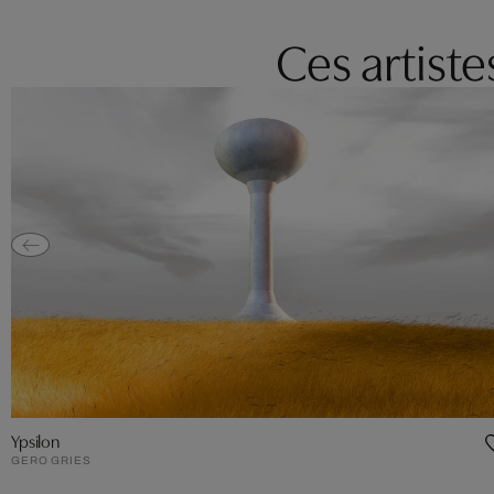
Ces artist
Ypsilon
GERO GRIES