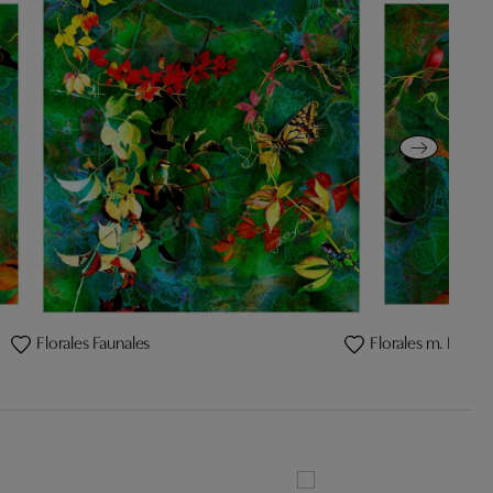
Florales Faunales
Florales m. Landk