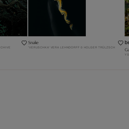
Snake
be
RCHIVE
'VERUSCHKA' VERA LEHNDORFF & HOLGER TRÜLZSCH
Ga
YS