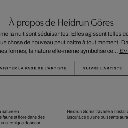
À propos de Heidrun Göres
mme la nuit sont séduisantes. Elles agissent telles
lque chose de nouveau peut naître à tout moment. Da
 ses formes, la nature elle-même symbolise ce…
En 
VISITER LA PAGE DE L'ARTISTE
SUIVRE L'ARTISTE
a nature en
n des motifs
e faune et flore dans des
jusqu’à ce qu’une puissante aur
 une ironique douceur.