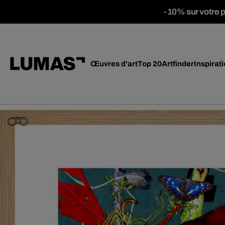
-10% sur votre 
Œuvres d'art
Top 20
Artfinder
Inspirat