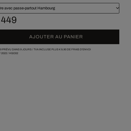
re avec passe-partout Hambourg
 449
AJOUTER AU PANIER
I PRÉVU DANS 9 JOURS /
TVA INCLUSE PLUS
€ 9,90
DE FRAIS D'ENVOI
/
2022
/
HGO02