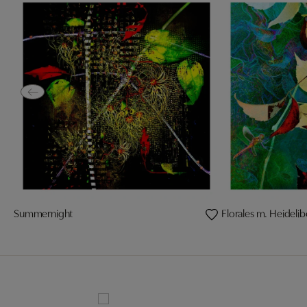
Summernight
Florales m. Heidelib