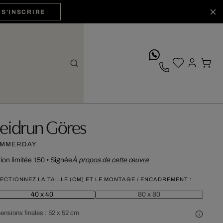
S'INSCRIRE
whatsApp
eidrun Göres
MMERDAY
tion limitée 150
•
Signée
À propos de cette œuvre
ECTIONNEZ LA TAILLE (CM) ET LE MONTAGE / ENCADREMENT :
40 x 40
80 x 80
ensions finales :
52 x 52 cm