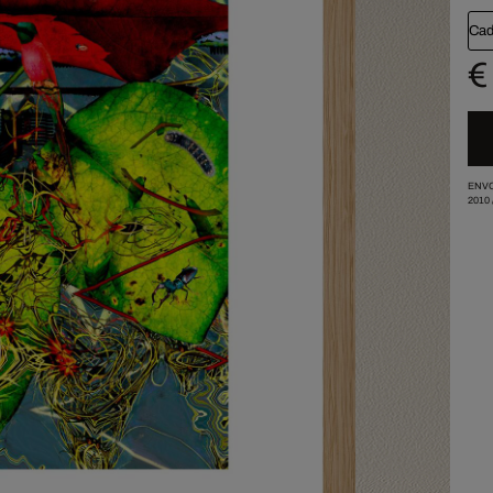
Cad
€
ENVO
2010