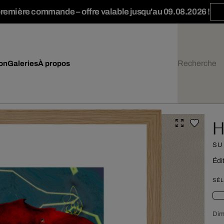
première commande – offre valable jusqu'au 09.08.2026 !
ion
Galeries
À propos
H
SU
Édi
SÉL
Dim