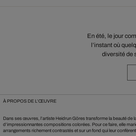
En été, le jour co
l’instant où que
diversité de
À PROPOS DE L’ŒUVRE
Dans ses œuvres, l’artiste Heidrun Göres transforme la beauté de l
Heidrun Göres travaille à l’instar d’une peintre, disposant et assemblant chacu
d’impressionnantes compositions colorées. Pour ce faire, elle mari
arrangements richement contrastés et sur un fond qui leur confèrent