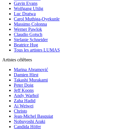
Gavin Evans
Wolfgang Uhlig
Luc Dratwa
Carol Muthiga-Oyekunle
Massimo Colonna
Werner Pawlok
Claudio Gotsch
Stefanie Schneider
Beatrice Hug
Tous les artistes LUMAS
Artistes célèbres
Marina Abramović
Damien Hirst
Takashi Murakami
Peter Doig
Jeff Koons
Andy Warhol
Zaha Hadid
Ai Weiwei
Christo
Jean-Michel Basquiat
Nobuyoshi Araki
Candida Höfer