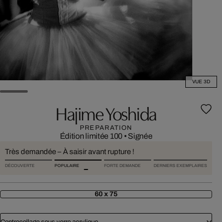
VUE 3D
Hajime Yoshida
PREPARATION
Édition limitée 100
•
Signée
Très demandée – À saisir avant rupture !
DÉCOUVERTE
POPULAIRE
FORTE DEMANDE
DERNIERS EXEMPLAIRES
60 x 75
Contrecollage sous verre acrylique