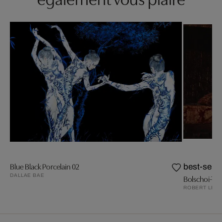
Blue Black Porcelain 02
best-selle
DALLAE BAE
Bolschoi-The
ROBERT LEB