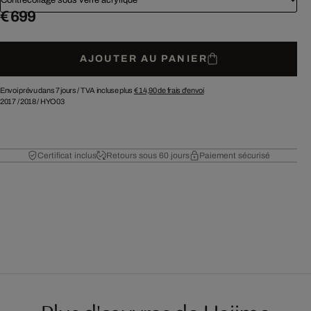
€ 699
AJOUTER AU PANIER
Envoi prévu dans 7 jours /
TVA incluse plus
€ 14,90
de frais d'envoi
2017
/
2018
/
HYO03
Certificat inclus
Retours sous 60 jours
Paiement sécurisé