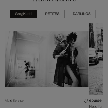
Greg Kadel
PETITES
DARLINGS
Maid Service
épuisé
Head Turner