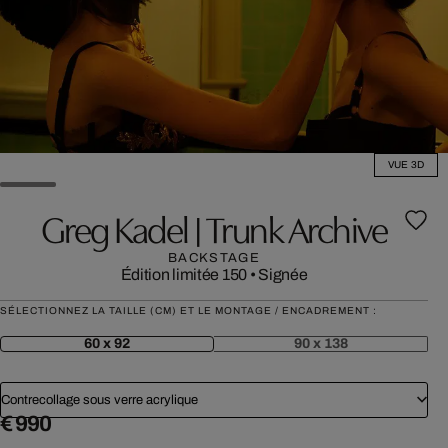
VUE 3D
Greg Kadel | Trunk Archive
BACKSTAGE
Édition limitée 150
•
Signée
SÉLECTIONNEZ LA TAILLE (CM) ET LE MONTAGE / ENCADREMENT :
60 x 92
90 x 138
Contrecollage sous verre acrylique
€ 990