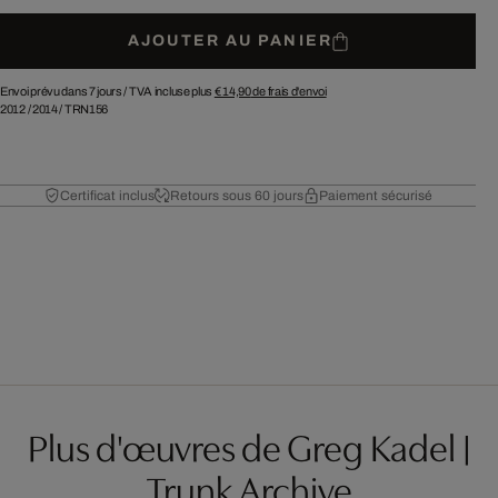
AJOUTER AU PANIER
Envoi prévu dans 7 jours /
TVA incluse plus
€ 14,90
de frais d'envoi
2012
/
2014
/
TRN156
Certificat inclus
Retours sous 60 jours
Paiement sécurisé
Plus d'œuvres de Greg Kadel |
Trunk Archive