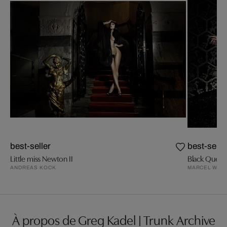
best-seller
best-selle
Little miss Newton II
Black Quee
ANDREAS KOCK
MARCEL WAN
À propos de Greg Kadel | Trunk Archive