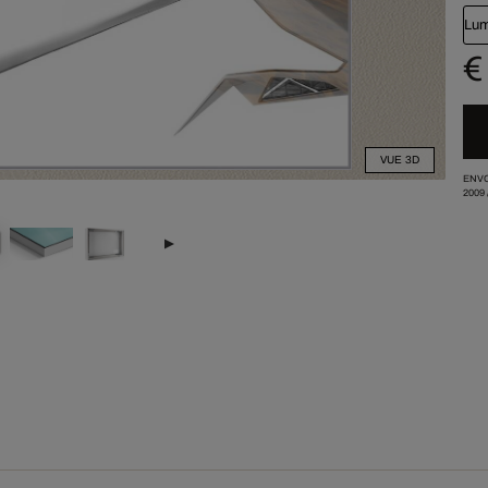
Lum
€
VUE 3D
ENVO
2009