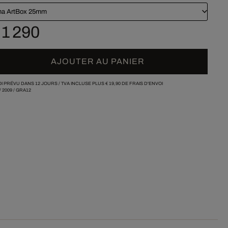
a ArtBox 25mm
 1 290
AJOUTER AU PANIER
I PRÉVU DANS 12 JOURS /
TVA INCLUSE PLUS
€ 19,90
DE FRAIS D'ENVOI
/
2009
/
GRA12