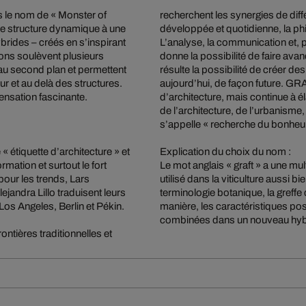
 le nom de « Monster of
recherchent les synergies de diff
ne structure dynamique à une
développée et quotidienne, la phil
brides – créés en s’inspirant
L’analyse, la communication et, pa
ions soulèvent plusieurs
donne la possibilité de faire avanc
au second plan et permettent
résulte la possibilité de créer de
ur et au delà des structures.
aujourd’hui, de façon future. 
ensation fascinante.
d’architecture, mais continue à él
de l’architecture, de l’urbanisme,
s’appelle « recherche du bonheur 
 étiquette d’architecture » et
Explication du choix du nom :
rmation et surtout le fort
Le mot anglais « graft » a une mult
pour les trends, Lars
utilisé dans la viticulture aussi 
jandra Lillo traduisent leurs
terminologie botanique, la greffe
Los Angeles, Berlin et Pékin.
manière, les caractéristiques po
combinées dans un nouveau hybr
ontières traditionnelles et