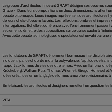
Le groupe d’architectes innovant GRAFT désigne ses oeuvres sous
Grace ». Dans leurs compositions en deux dimensions, ils allient u
beauté pittoresque. Leurs images représentent des architectures hy
de leurs chefs-d’oeuvre favoris. Les réflexions, ombres et impress
interrogations. Echelle et cohérence avec l’environnement passent 
seulement d’émettre des suppositions sur ce qui se cache à l’intérie
Avec cette beauté technologique, le spectateur est envahi par une s
Les fondateurs de GRAFT dénomment leur réseau interdisciplinaire «
indiquent, par ce choix de mots, la polyvalence, l’aptitude de transfo
rapport aux formes de vies de notre temps. Avec un flair prononcé 
Krückeberg, Wolfram Putz, Thomas Willemeit, Gregor Hoheisel et Ale
idées créatrices en un langage de formes amorphe et visionnaire, à 
En le faisant, les architectes et designers remettent en question les fr
VITA