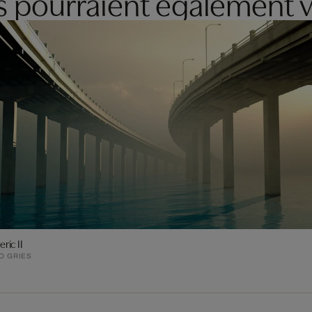
es pourraient également v
ric II
O GRIES