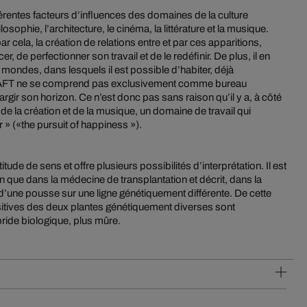
érentes facteurs d’influences des domaines de la culture
osophie, l’architecture, le cinéma, la littérature et la musique.
r cela, la création de relations entre et par ces apparitions,
er, de perfectionner son travail et de le redéfinir. De plus, il en
s mondes, dans lesquels il est possible d’habiter, déjà
GRAFT ne se comprend pas exclusivement comme bureau
argir son horizon. Ce n’est donc pas sans raison qu’il y a, à côté
 de la création et de la musique, un domaine de travail qui
» («the pursuit of happiness »).
itude de sens et offre plusieurs possibilités d’interprétation. Il est
bien que dans la médecine de transplantation et décrit, dans la
 d’une pousse sur une ligne génétiquement différente. De cette
sitives des deux plantes génétiquement diverses sont
ide biologique, plus mûre.