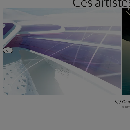
Ces artist
Gene
GER