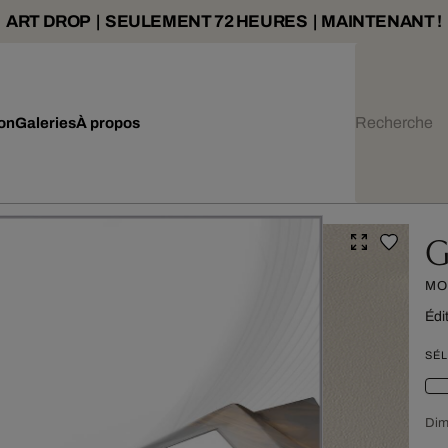
ART DROP | SEULEMENT 72 HEURES | MAINTENANT !
ion
Galeries
À propos
G
MO
Édi
SÉL
Dim