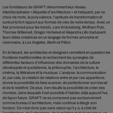
Les fondateurs de GRAFT dénomment leur réseau
interdisciplinaire « étiquette d’architecture » et indiquent, par ce
choix de mots, la polyvalence, l’aptitude de transformation et
surtout le fort rapport aux formes de vies de notre temps. Avec un
flair prononcé pour les trends, Lars Krückeberg, Wolfram Putz,
Thomas Willemeit, Gregor Hoheisel et Alejandra Lillo traduisent
leurs idées créatrices en un langage de formes amorphe et
visionnaire, à Los Angeles, Berlin et Pékin.
En le faisant, les architectes et designers remettent en question les
frontières traditionnelles et recherchent les synergies de
différentes facteurs d’influences des domaines de la culture
développée et quotidienne, la philosophie, l’architecture, le
cinéma, la littérature et la musique. L’analyse, la communication
et, par cela, la création de relations entre et par ces apparitions,
donne la possibilité de faire avancer, de perfectionner son travail
et de le redéfinir. De plus, il en résulte la possibilité de créer des
mondes, dans lesquels il est possible d’habiter, déjà aujourd’hui,
de façon future. GRAFT ne se comprend pas exclusivement
comme bureau d’architecture, mais continue à élargir son
horizon. Ce n’est donc pas sans raison qu’il y a, à côté de