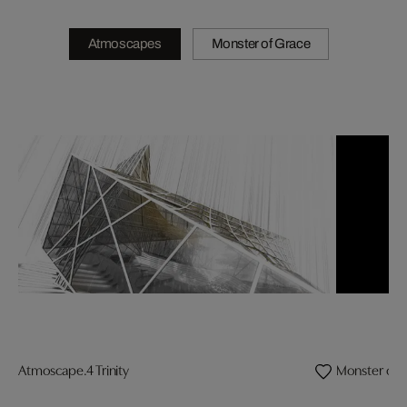
Atmoscapes
Monster of Grace
Atmoscape.4 Trinity
Monster of G