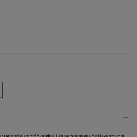
r rapport au motif d’origine. Les personnages de Navarro sont