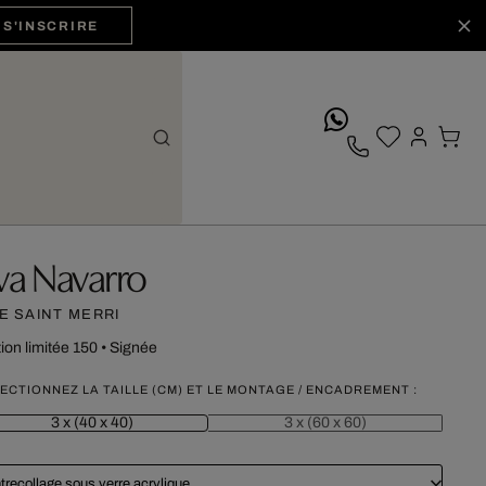
S'INSCRIRE
whatsApp
va Navarro
E SAINT MERRI
tion limitée 150
•
Signée
ECTIONNEZ LA TAILLE (CM) ET LE MONTAGE / ENCADREMENT :
3 x (40 x 40)
3 x (60 x 60)
trecollage sous verre acrylique