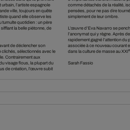
urbain, l’artiste espagnole
comme détachés de la réalité, i
de ville, toujours en quête
pensées, pour ne pas dire tourné
tiste quand elle observe les
simplement de leur ombre.
 tumulte quotidien : un père
ifflant la belle piétonne, de
L’œuvre d’Eva Navarro se penche
l’anonymat qui y règne. Après des
rapidement gagné l’attention du 
 avant de déclencher son
associée à ce nouveau courant esp
e
e clichés, sélectionnés avec le
dans la culture de masse au XXI
ile. Contrairement aux
du visage flous, la plupart du
Sarah Fassio
 de création, l’œuvre subit