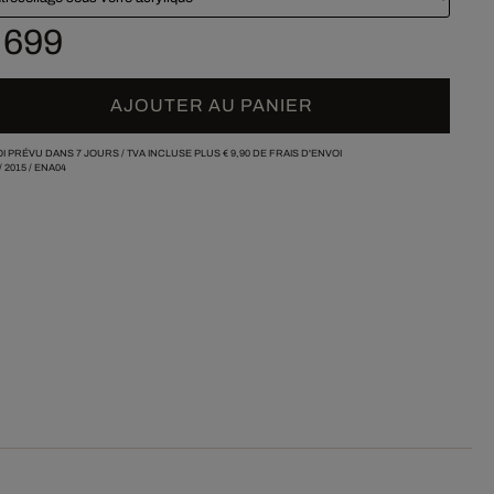
 699
AJOUTER AU PANIER
I PRÉVU DANS 7 JOURS /
TVA INCLUSE PLUS
€ 9,90
DE FRAIS D'ENVOI
/
2015
/
ENA04