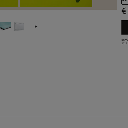
€
ENVO
2013