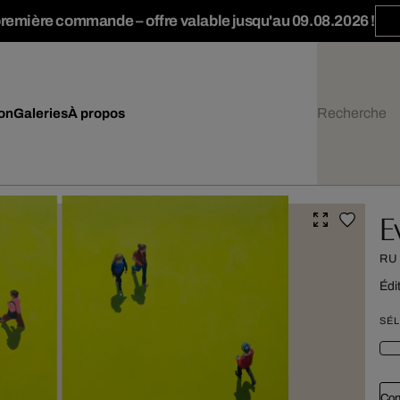
première commande – offre valable jusqu'au 09.08.2026 !
ion
Galeries
À propos
E
RU
Édi
SÉL
Con