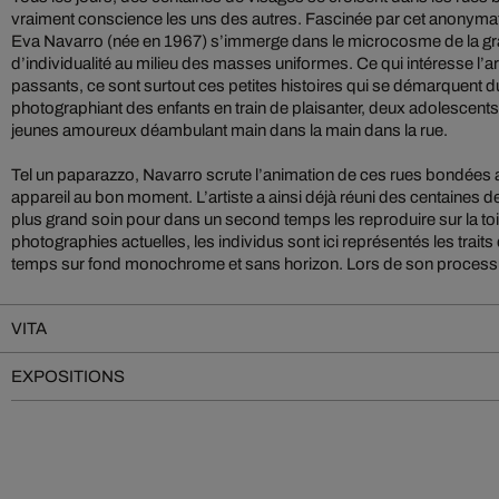
vraiment conscience les uns des autres. Fascinée par cet anonymat 
Eva Navarro (née en 1967) s’immerge dans le microcosme de la gran
d’individualité au milieu des masses uniformes. Ce qui intéresse l’ar
passants, ce sont surtout ces petites histoires qui se démarquent du
photographiant des enfants en train de plaisanter, deux adolescents s
jeunes amoureux déambulant main dans la main dans la rue.
Tel un paparazzo, Navarro scrute l’animation de ces rues bondées
appareil au bon moment. L’artiste a ainsi déjà réuni des centaines d
plus grand soin pour dans un second temps les reproduire sur la to
photographies actuelles, les individus sont ici représentés les traits 
temps sur fond monochrome et sans horizon. Lors de son processus
VITA
EXPOSITIONS