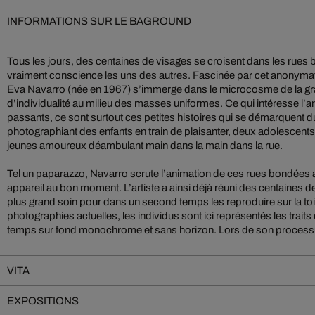
INFORMATIONS SUR LE BAGROUND
Tous les jours, des centaines de visages se croisent dans les rues
vraiment conscience les uns des autres. Fascinée par cet anonymat 
Eva Navarro (née en 1967) s’immerge dans le microcosme de la gran
d’individualité au milieu des masses uniformes. Ce qui intéresse l’ar
passants, ce sont surtout ces petites histoires qui se démarquent du
photographiant des enfants en train de plaisanter, deux adolescents s
jeunes amoureux déambulant main dans la main dans la rue.
Tel un paparazzo, Navarro scrute l’animation de ces rues bondées
appareil au bon moment. L’artiste a ainsi déjà réuni des centaines d
plus grand soin pour dans un second temps les reproduire sur la to
photographies actuelles, les individus sont ici représentés les traits 
temps sur fond monochrome et sans horizon. Lors de son processus
VITA
EXPOSITIONS