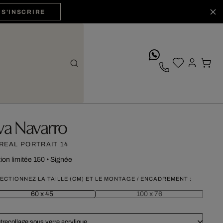
S'INSCRIRE
whatsApp
va Navarro
REAL PORTRAIT 14
tion limitée 150
•
Signée
ECTIONNEZ LA TAILLE (CM) ET LE MONTAGE / ENCADREMENT :
60 x 45
100 x 76
trecollage sous verre acrylique