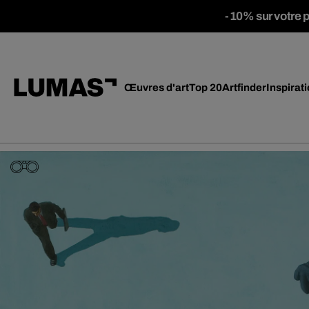
-10% sur votre 
Œuvres d'art
Top 20
Artfinder
Inspirat