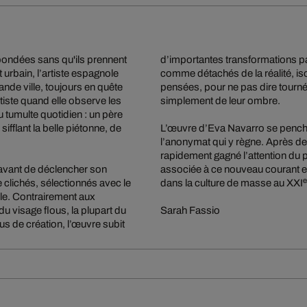
 bondées sans qu'ils prennent
d’importantes transformations pa
urbain, l’artiste espagnole
comme détachés de la réalité, i
de ville, toujours en quête
pensées, pour ne pas dire tourné
tiste quand elle observe les
simplement de leur ombre.
 tumulte quotidien : un père
ifflant la belle piétonne, de
L’œuvre d’Eva Navarro se penche
l’anonymat qui y règne. Après des
rapidement gagné l’attention du 
 avant de déclencher son
associée à ce nouveau courant esp
e
e clichés, sélectionnés avec le
dans la culture de masse au XXI
ile. Contrairement aux
du visage flous, la plupart du
Sarah Fassio
 de création, l’œuvre subit