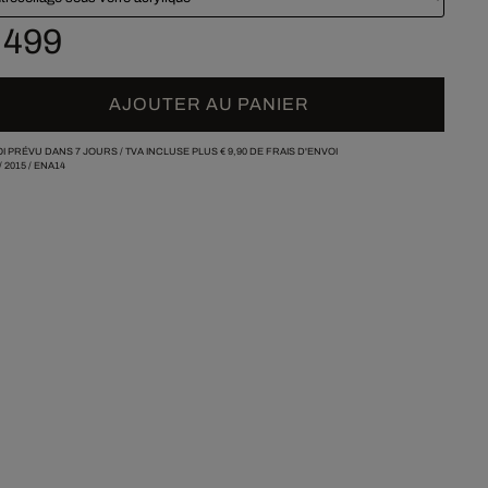
 499
AJOUTER AU PANIER
I PRÉVU DANS 7 JOURS /
TVA INCLUSE PLUS
€ 9,90
DE FRAIS D'ENVOI
/
2015
/
ENA14