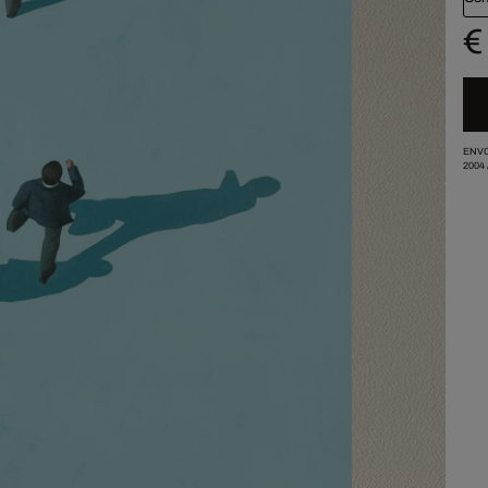
€
ENVO
2004