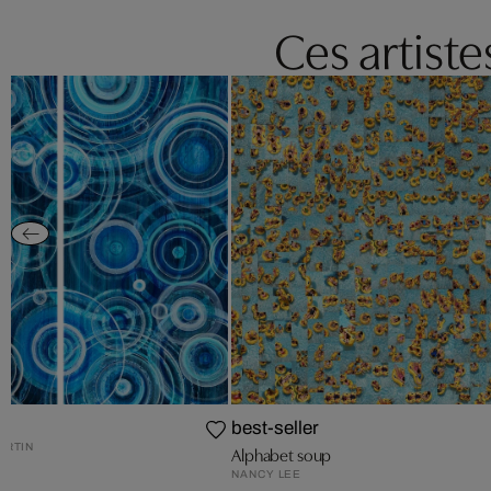
Ces artist
best-seller
ARTIN
Alphabet soup
NANCY LEE