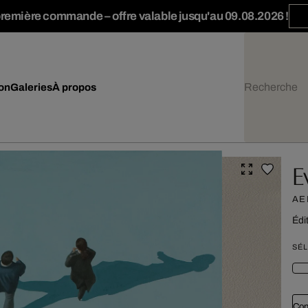
première commande – offre valable jusqu'au 09.08.2026 !
ion
Galeries
À propos
E
AE
Édi
SÉL
Con