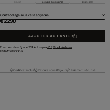
Épuisé
Derniers exemplaires
Best-seller
Contrecollage sous verre acrylique
€ 2 290
AJOUTER AU PANIER
Envoi prévu dans 7 jours /
TVA incluse plus
€ 19,90
de frais d'envoi
2020
/
2020
/
CGO52
Certificat inclus
Retours sous 60 jours
Paiement sécurisé