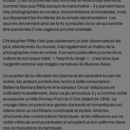
locaux. C’est la proximité des hommes en Asie à des éléments
comme l’eau que Pillitz essaye de transmettre – il y parvient dans
des photographies en couleur, documentaires et insistantes, mais
qui dépassent les frontières de la simple représentation. Les
œuvres deviennent ainsi de forts symboles de la vie qui semble
être parsemée d’une sagesse proche-orientale.
Christopher Pillitz n’est pas seulement un des observateurs les
plus attentionnés du monde, il est également un maître de la
photographie mise en scène. Il se sent particulière proche de la
culture de son pays natal : « l’esprit du tango » - c’est ainsi que
l’argentin nomme ses images narratives de Buenos Aires.
Un quartier de la ville plein de charme et de caractère lui sert de
scène, les acteurs portent des noms à belle consonance :
Ballerina Barbara Bertone et le danseur Oscar Velazquez se
sollicitent mutuellement, dans ce jeu amoureux il y a comme noble
accessoire un Alfa Romeo Freccia d’Oro datant de 1948. Le
voyage dans un passé aux gestes dansants et romantiques est
retenu dans un noir&blanc constrasté et stylisé. Ainsi les
structures des constructions historiques et les réflexions sur ce
noble véhicule sont accentuées et adoptent un ton uniforme dans
ces compositions dynamiques.