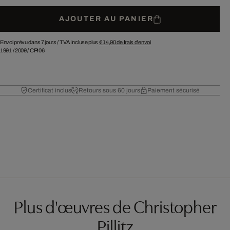
AJOUTER AU PANIER
Envoi prévu dans 7 jours /
TVA incluse plus
€ 14,90
de frais d'envoi
1991
/
2009
/
CPI06
Certificat inclus
Retours sous 60 jours
Paiement sécurisé
Plus d'œuvres de Christopher
Pillitz