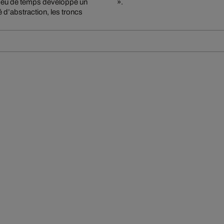
 peu de temps développé un
».
 d’abstraction, les troncs