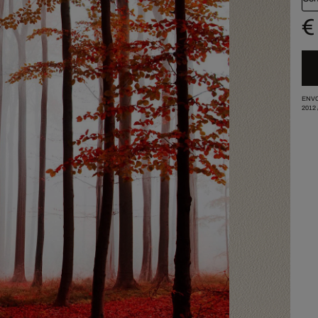
€
ENVO
2012