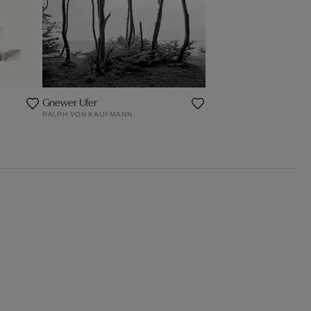
Gnewer Ufer
RALPH VON KAUFMANN