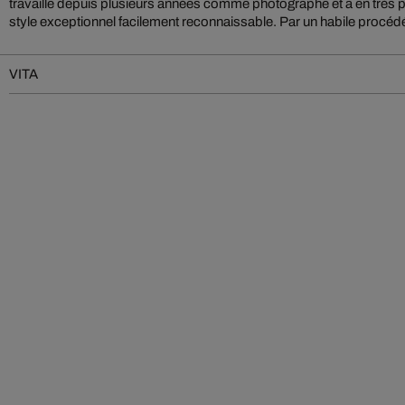
travaille depuis plusieurs années comme photographe et a en très
style exceptionnel facilement reconnaissable. Par un habile procédé
VITA