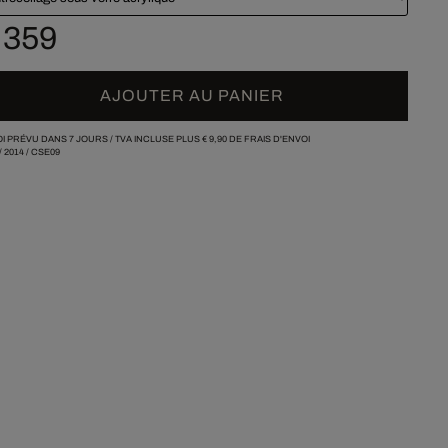
 359
AJOUTER AU PANIER
I PRÉVU DANS 7 JOURS /
TVA INCLUSE PLUS
€ 9,90
DE FRAIS D'ENVOI
/
2014
/
CSE09