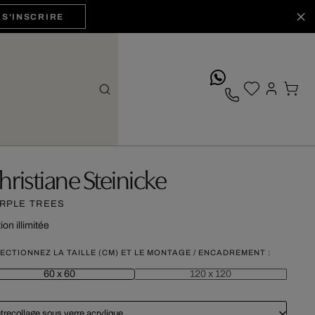
S'INSCRIRE
whatsApp
hristiane Steinicke
RPLE TREES
ion illimitée
ECTIONNEZ LA TAILLE (CM) ET LE MONTAGE / ENCADREMENT :
60 x 60
120 x 120
trecollage sous verre acrylique