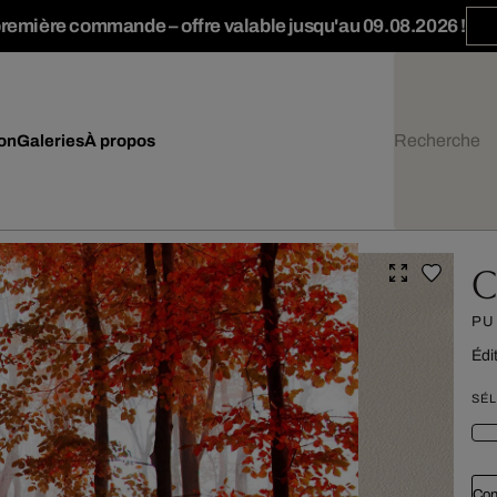
première commande – offre valable jusqu'au 09.08.2026 !
ion
Galeries
À propos
C
PU
Édit
SÉL
Con