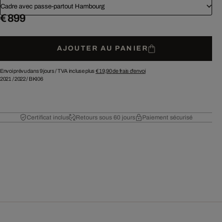
Cadre avec passe-partout Hambourg
€ 899
AJOUTER AU PANIER
Envoi prévu dans 9 jours /
TVA incluse plus
€ 19,90
de frais d'envoi
2021
/
2022
/
BKI06
Certificat inclus
Retours sous 60 jours
Paiement sécurisé