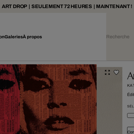
ART DROP | SEULEMENT 72 HEURES | MAINTENANT !
ion
Galeries
À propos
A
KA
Édi
SÉL
Con