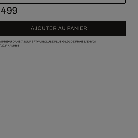
 499
AJOUTER AU PANIER
I PRÉVU DANS 7 JOURS /
TVA INCLUSE PLUS
€ 9,90
DE FRAIS D'ENVOI
/
2024
/
AMN68