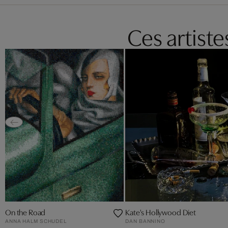
Ces artist
On the Road
Kate's Hollywood Diet
ANNA HALM SCHUDEL
DAN BANNINO