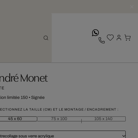
whatsApp
ndré Monet
TE
tion limitée 150
•
Signée
ECTIONNEZ LA TAILLE (CM) ET LE MONTAGE / ENCADREMENT :
45 x 60
75 x 100
105 x 140
trecollage sous verre acrylique