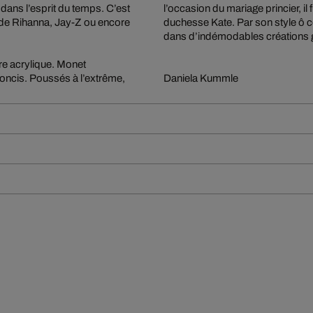
dans l’esprit du temps. C’est
l’occasion du mariage princier, il 
 de Rihanna, Jay-Z ou encore
duchesse Kate. Par son style ô co
dans d’indémodables créations 
re acrylique. Monet
concis. Poussés à l’extrême,
Daniela Kummle