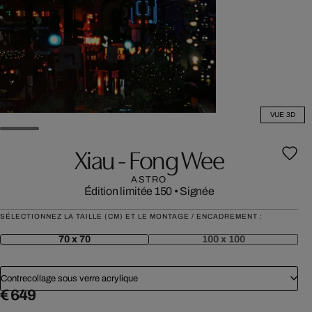
VUE 3D
Xiau - Fong Wee
ASTRO
Édition limitée 150
•
Signée
SÉLECTIONNEZ LA TAILLE (CM) ET LE MONTAGE / ENCADREMENT :
70 x 70
100 x 100
Contrecollage sous verre acrylique
€ 649