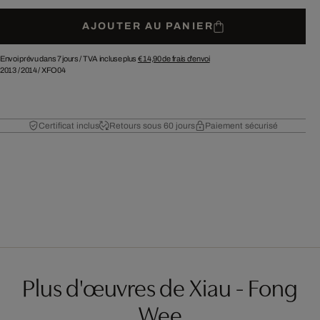
AJOUTER AU PANIER
Envoi prévu dans 7 jours /
TVA incluse plus
€ 14,90
de frais d'envoi
2013
/
2014
/
XFO04
Certificat inclus
Retours sous 60 jours
Paiement sécurisé
Plus d'œuvres de Xiau - Fong
Wee