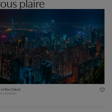
ous plaire
 of the Orient
R STEWART