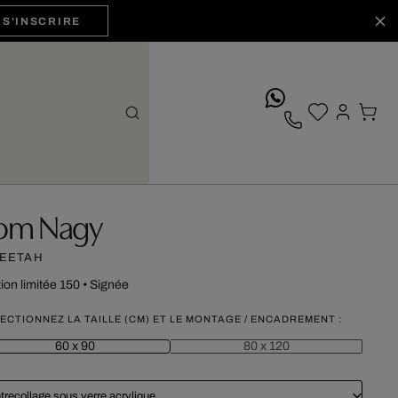
S'INSCRIRE
whatsApp
om Nagy
EETAH
tion limitée 150
•
Signée
ECTIONNEZ LA TAILLE (CM) ET LE MONTAGE / ENCADREMENT :
60 x 90
80 x 120
trecollage sous verre acrylique