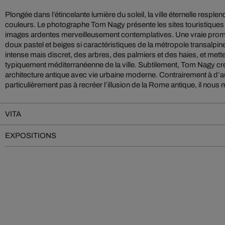
Plongée dans l’étincelante lumière du soleil, la ville éternelle resplen
couleurs. Le photographe Tom Nagy présente les sites touristique
images ardentes merveilleusement contemplatives. Une vraie prome
doux pastel et beiges si caractéristiques de la métropole transalpin
intense mais discret, des arbres, des palmiers et des haies, et mett
typiquement méditerranéenne de la ville. Subtilement, Tom Nagy cré
architecture antique avec vie urbaine moderne. Contrairement à d’au
particulièrement pas à recréer l’illusion de la Rome antique, il nous m
VITA
EXPOSITIONS