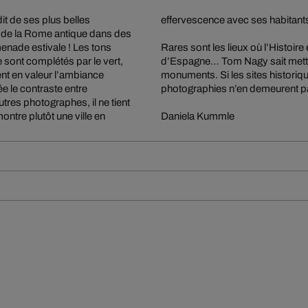
dit de ses plus belles
effervescence avec ses habitants
s de la Rome antique dans des
nade estivale ! Les tons
Rares sont les lieux où l’Histoir
e sont complétés par le vert,
d’Espagne… Tom Nagy sait mettr
ent en valeur l’ambiance
monuments. Si les sites histori
e le contraste entre
photographies n’en demeurent pas
tres photographes, il ne tient
ontre plutôt une ville en
Daniela Kummle