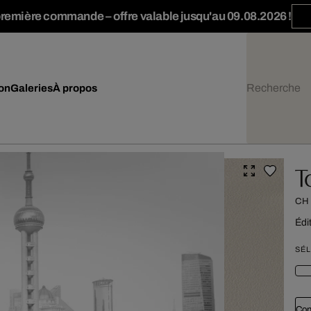
première commande – offre valable jusqu'au 09.08.2026 !
ion
Galeries
À propos
T
CH
Édi
SÉL
Con