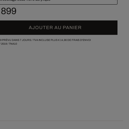
 899
AJOUTER AU PANIER
I PRÉVU DANS 7 JOURS /
TVA INCLUSE PLUS
€ 14,90
DE FRAIS D'ENVOI
/
2019
/
TNA10