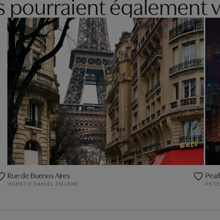
es pourraient également v
Rue de Buenos Aires
Pearl
HORST & DANIEL ZIELSKE
PETE