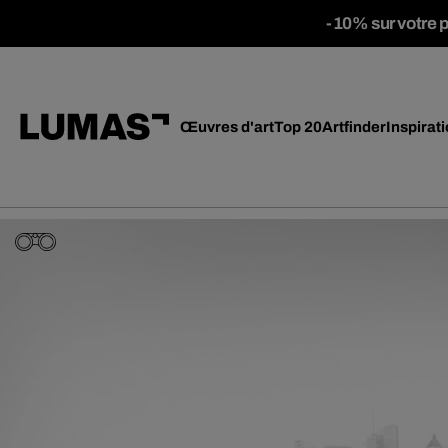
-10% sur votre 
Œuvres d'art
Top 20
Artfinder
Inspirat