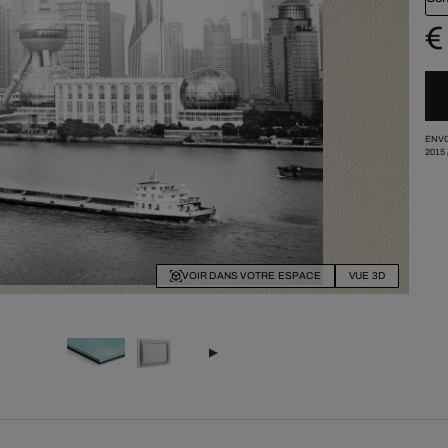
€
ENVO
2015
VOIR DANS VOTRE ESPACE
VUE 3D