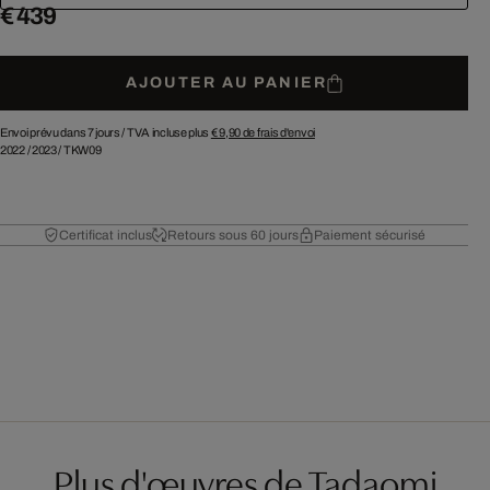
€ 439
AJOUTER AU PANIER
Envoi prévu dans 7 jours /
TVA incluse plus
€ 9,90
de frais d'envoi
2022
/
2023
/
TKW09
Certificat inclus
Retours sous 60 jours
Paiement sécurisé
Plus d'œuvres de Tadaomi