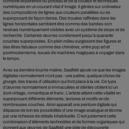
combine expérience du pinceau et de la couleur et techniques
numériques en un courant vital d’image. Il génère sur ordinateur
des compositions de lignes aux couleurs parallèles ou se
superposant de façon dense. Des trouées raffinées dans les
lignes horizontales semblent être comme des bandes-son
rendues numériquement visibles avec un système de stops et de
recherche. Certaines œuvres condensent jusqu’à quarante
couches superposées. En plein milieu surgissent des figures et
des êtres fabuleux comme des chimères, entre pop art et
postmodernisme, issues de machines magiques à voyager dans
le temps.
Avec sa dernière touche maline, Saalfeld ajoute ce que les images
digitales normalement n’ont pas : une patine, quelque chose de
grunge
, des traces d’utilisation qui font place à la vie. Ce type
d’œuvres normalement si immaculées et stériles obtient ici un
look
vintage, romantique et franc. L’artiste atteint cette vitalité en
superposant différents éléments, textures et motifs en de
nombreuses couches. Ainsi apparaît une peinture digitale qui
dépasse de loin les possibilités d’une image analogue et étonne
par une richesse de détails inhabituelle. C’est justement cette
combinaison d’éléments technoïdes et de formes organiques qui
donnent aux œuvres de Saalfeld une idée de découverte