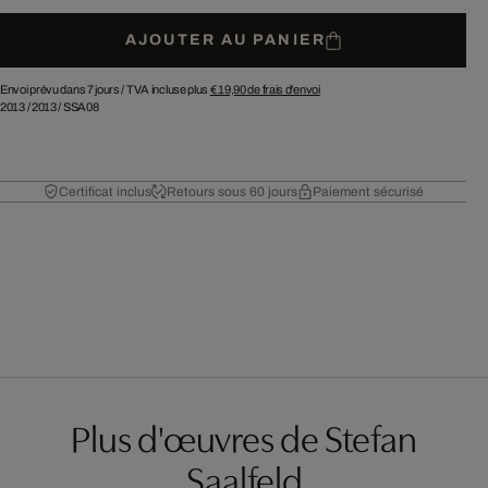
AJOUTER AU PANIER
Envoi prévu dans 7 jours /
TVA incluse plus
€ 19,90
de frais d'envoi
2013
/
2013
/
SSA08
Certificat inclus
Retours sous 60 jours
Paiement sécurisé
Plus d'œuvres de Stefan
Saalfeld