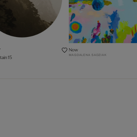
Now
r
MAGDALENA SADZIAK
tain 15