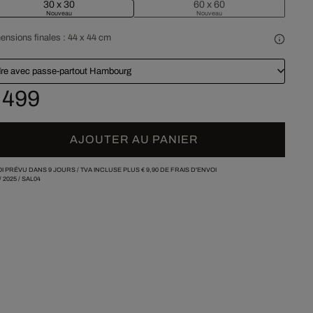
30 x 30
60 x 60
Nouveau
Nouveau
ensions finales :
44 x 44 cm
re avec passe-partout Hambourg
 499
AJOUTER AU PANIER
I PRÉVU DANS 9 JOURS /
TVA INCLUSE PLUS
€ 9,90
DE FRAIS D'ENVOI
/
2025
/
SAL04