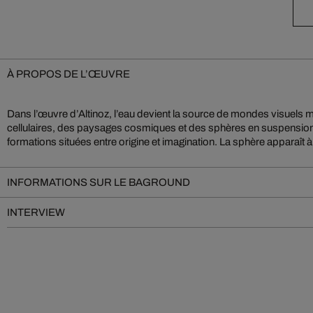
À PROPOS DE L’ŒUVRE
Dans l’œuvre d’Altinoz, l’eau devient la source de mondes visuels mu
microcosme et soi - un symbole d’unité, de transformation et d’indivi
cellulaires, des paysages cosmiques et des sphères en suspensio
formations situées entre origine et imagination. La sphère apparaît 
INFORMATIONS SUR LE BAGROUND
INTERVIEW