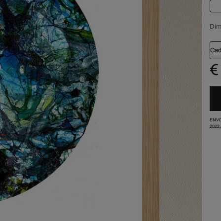
Dim
Cad
€
ENVO
2022