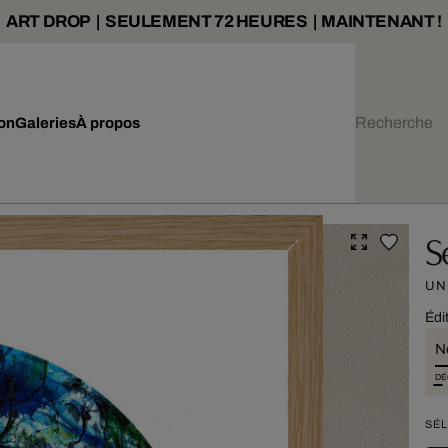
ART DROP | SEULEMENT 72 HEURES | MAINTENANT !
ion
Galeries
À propos
S
UN
Édi
N
DÉ
SÉL