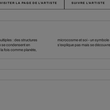
VISITER LA PAGE DE L'ARTISTE
SUIVRE L'ARTISTE
ltiples : des structures
dualité, dont le sens ne
n se condensent en
s’explique pas mais se découvre
à la fois comme planète,