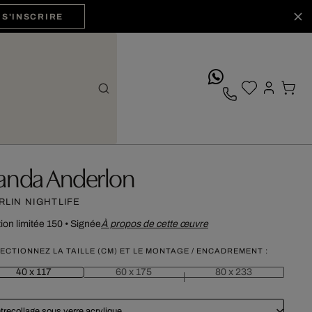
S'INSCRIRE
whatsApp
anda Anderlon
RLIN NIGHTLIFE
tion limitée 150
•
Signée
À propos de cette œuvre
ECTIONNEZ LA TAILLE (CM) ET LE MONTAGE / ENCADREMENT :
40 x 117
60 x 175
80 x 233
trecollage sous verre acrylique