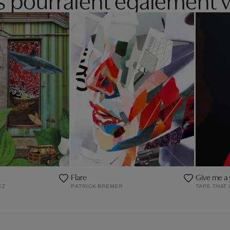
Flare
Give me a 
EZ
PATRICK BREMER
TAPE THAT