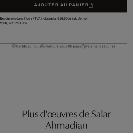
AJOUTER AU PANIER
Envoi prévu dans 7 jours /
TVA incluse plus
€ 19,90
de frais d'envoi
2016
/
2016
/
SAH02
Certificat inclus
Retours sous 60 jours
Paiement sécurisé
Plus d'œuvres de Salar
Ahmadian