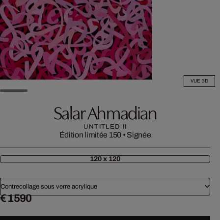
VUE 3D
Salar Ahmadian
UNTITLED II
Édition limitée 150
•
Signée
120 x 120
Contrecollage sous verre acrylique
€ 1 590