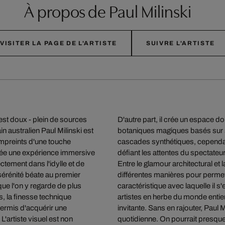
À propos de Paul Milinski
VISITER LA PAGE DE L'ARTISTE
SUIVRE L'ARTISTE
est doux - plein de sources
D'autre part, il crée un espace do
in australien Paul Milinski est
botaniques magiques basés sur 
mpreints d'une touche
cascades synthétiques, cependant
crée une expérience immersive
défiant les attentes du spectateur
ctement dans l'idylle et de
Entre le glamour architectural et 
 sérénité béate au premier
différentes manières pour permettr
que l'on y regarde de plus
caractéristique avec laquelle il s'
s, la finesse technique
artistes en herbe du monde enti
permis d'acquérir une
invitante. Sans en rajouter, Paul 
artiste visuel est non
quotidienne. On pourrait presque 