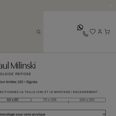
whatsApp
aul Milinski
OLSIDE REPOSE
tion limitée 150
•
Signée
ECTIONNEZ LA TAILLE (CM) ET LE MONTAGE / ENCADREMENT :
40 x 60
70 x 105
100 x 150
trecollage sous verre acrylique