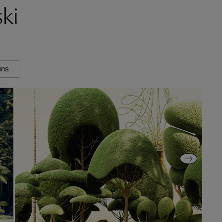
ski
ens