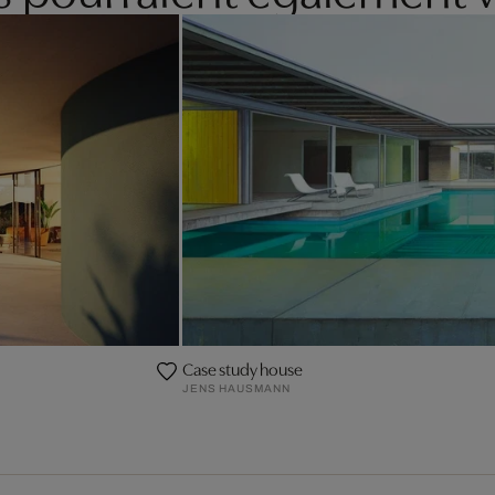
Case study house
JENS HAUSMANN