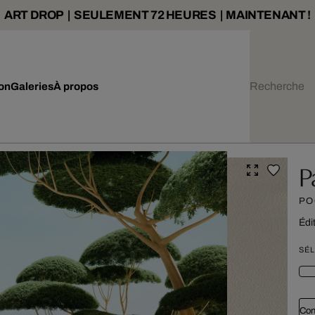
ART DROP | SEULEMENT 72 HEURES | MAINTENANT !
ion
Galeries
À propos
P
PO
Édi
SÉL
Con