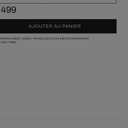
 499
AJOUTER AU PANIER
I PRÉVU DANS 7 JOURS /
TVA INCLUSE PLUS
€ 9,90
DE FRAIS D'ENVOI
/
2024
/
PMI03