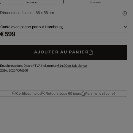
Nouveau
Nouveau
Dimensions finales :
66 x 56 cm
Cadre avec passe-partout Hambourg
€ 599
AJOUTER AU PANIER
Envoi prévu dans 9 jours /
TVA incluse plus
€ 14,90
de frais d'envoi
2024
/
2026
/
OMZ06
Certificat inclus
Retours sous 60 jours
Paiement sécurisé