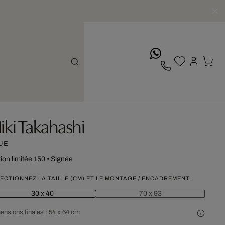
whatsApp
iki Takahashi
UE
tion limitée 150
•
Signée
ECTIONNEZ LA TAILLE (CM) ET LE MONTAGE / ENCADREMENT :
30 x 40
70 x 93
ensions finales :
54 x 64 cm