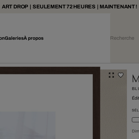
ART DROP | SEULEMENT 72 HEURES | MAINTENANT !
ion
Galeries
À propos
M
BL
Édi
SÉL
Dim