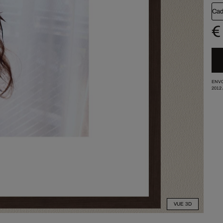
Cad
€
ENVO
2012
VUE 3D