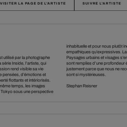
VISITER LA PAGE DE L'ARTISTE
SUIVRE L'ARTISTE
inhabituelle et pour nous plutôt 
empathiques qu’expressives. La c
t utilisé par la photographe
ouce mélancolie. Ces images
rie Inside, l’artiste, qui
ibilité esthétique. C’est
sion rend visible sa vie
Takahashi que les images
 de pensées, d’émotions et
sont si mystérieuses.
té flottants et intériorisés.
En même temps, les images
Stephan Reisner
ent Tokyo sous une perspective