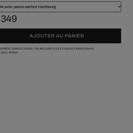
re avec passe-partout Hambourg
 349
AJOUTER AU PANIER
I PRÉVU DANS 9 JOURS /
TVA INCLUSE PLUS
€ 14,90
DE FRAIS D'ENVOI
/
2013
/
MTA09