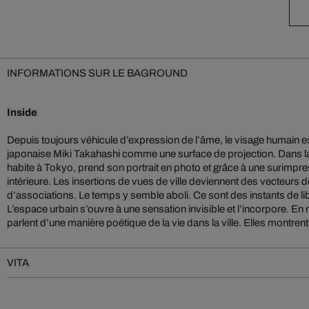
INFORMATIONS SUR LE BAGROUND
Inside
Depuis toujours véhicule d’expression de l’âme, le visage humain es
Paysages urbains et visages s’entrecroisent, souples, dans une d
japonaise Miki Takahashi comme une surface de projection. Dans la sé
sont remplies d’une profondeur émotionnelle et d’une grande sens
habite à Tokyo, prend son portrait en photo et grâce à une surimpres
justement parce que nous ne reconnaissons qu’à moitié le visage de 
intérieure. Les insertions de vues de ville deviennent des vecteurs
d’associations. Le temps y semble aboli. Ce sont des instants de liber
L’espace urbain s’ouvre à une sensation invisible et l’incorpore. 
parlent d’une manière poétique de la vie dans la ville. Elles montr
VITA