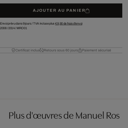
AJOUTER AU PANIER
Envoi prévu dans 9 jours /
TVA incluse plus
€ 9,90
de frais d'envoi
2008
/
2014
/
MRO01
Certificat inclus
Retours sous 60 jours
Paiement sécurisé
Plus d'œuvres de Manuel Ros