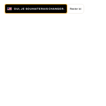
OUI, JE SOUHAITERAIS CHANGER.
Rester ici
À propos de LUMAS