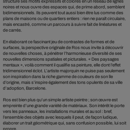
structure ses motifs expressifs et colorés en un réseau de lignes
noires et nous ouvre des espaces qui, de prime abord, semblent
bidimensionnels. Ils peuvent tout aussi bien être lus comme des
plans de maisons ou de quartiers entiers : rien ne paraît circulaire,
mais encastré, comme un parcours à suivre fait de linéatures et
de carrés.
En élaborant ce fascinant jeu de contrastes de formes et de
surfaces, la perspective originale de Ros nous invite à découvrir
de nouvelles choses, à pénétrer l’harmonieuse diversité de ses
nouvelles dimensions spatiales et picturales. « Des paysages
mentaux », voilà comment il qualifie sa peinture, elle dont l’effet
tridimensionnel éclot. L’artiste majorquin ne puise pas seulement
son inspiration dans la riche gamme de couleurs de son île
d’origine, mais s’inspire également des tons opulents de sa ville
d’adoption, Barcelone.
Ros est bien plus qu’un simple artiste peintre ; son œuvre est
empreinte d’une grande variété de matériaux. Son intérêt le porte
vers les panneaux, les installations murales et au sol : bref,
l’ensemble des objets avec lesquels il peut, de façon ludique,
élaborer un trait géométrique qui, sans confusion possible, lui soit
propre.