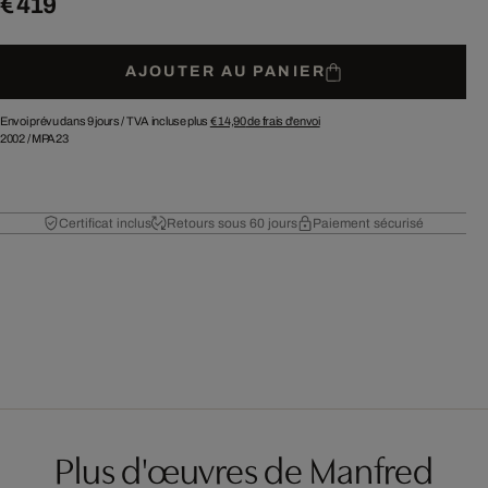
€ 419
AJOUTER AU PANIER
Envoi prévu dans 9 jours /
TVA incluse plus
€ 14,90
de frais d'envoi
2002
/
MPA23
Certificat inclus
Retours sous 60 jours
Paiement sécurisé
Plus d'œuvres de Manfred