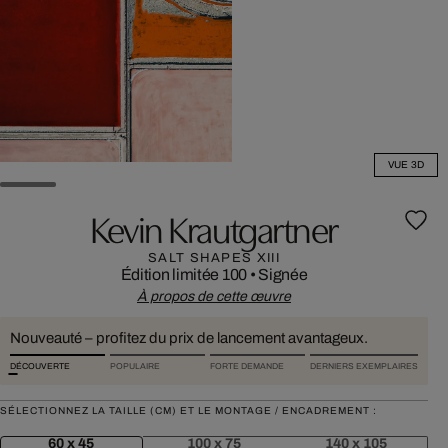
VUE 3D
Kevin Krautgartner
SALT SHAPES XIII
Édition limitée 100
•
Signée
À propos de cette œuvre
Nouveauté – profitez du prix de lancement avantageux.
DÉCOUVERTE
POPULAIRE
FORTE DEMANDE
DERNIERS EXEMPLAIRES
SÉLECTIONNEZ LA TAILLE (CM) ET LE MONTAGE / ENCADREMENT :
60 x 45
100 x 75
140 x 105