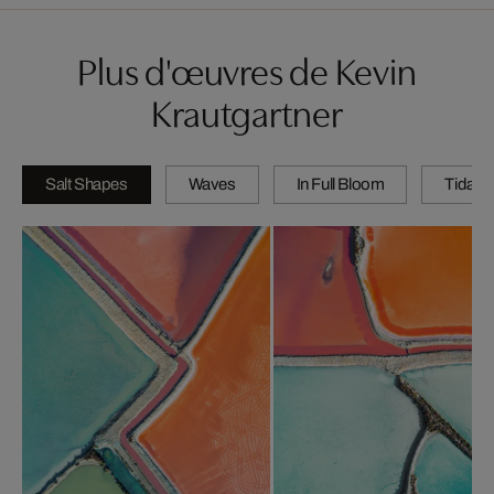
Plus d'œuvres de Kevin
Krautgartner
Salt Shapes
Waves
In Full Bloom
Tidal P