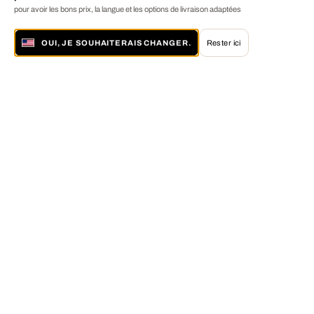
pour avoir les bons prix, la langue et les options de livraison adaptées
OUI, JE SOUHAITERAIS CHANGER.
Rester ici
À propos de LUMAS