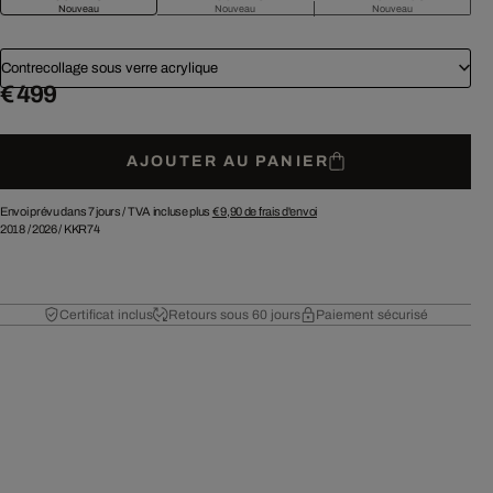
Nouveau
Nouveau
Nouveau
Contrecollage sous verre acrylique
€ 499
AJOUTER AU PANIER
Envoi prévu dans 7 jours /
TVA incluse plus
€ 9,90
de frais d'envoi
2018
/
2026
/
KKR74
Certificat inclus
Retours sous 60 jours
Paiement sécurisé