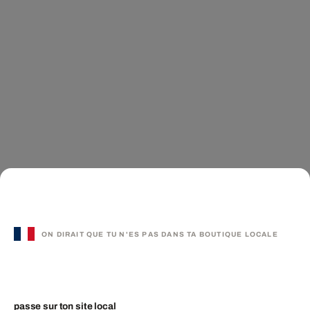
ON DIRAIT QUE TU N'ES PAS DANS TA BOUTIQUE LOCALE
passe sur ton site local