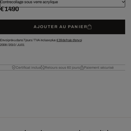
Contrecollage sous verre acrylique
€ 1 490
AJOUTER AU PANIER
Envoi prévu dans 7 jours /
TVA incluse plus
€ 39
de frais d'envoi
2008
/
2010
/
JLI01
Certificat inclus
Retours sous 60 jours
Paiement sécurisé