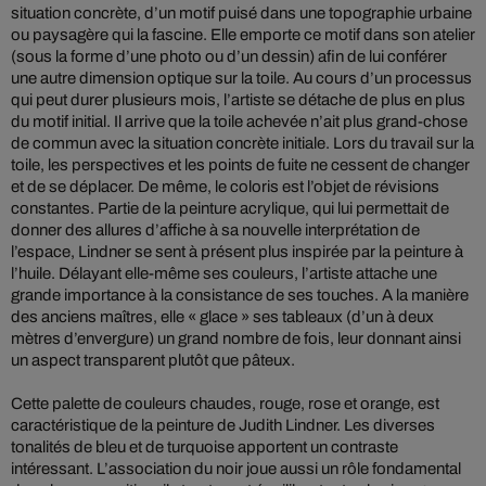
situation concrète, d’un motif puisé dans une topographie urbaine
ou paysagère qui la fascine. Elle emporte ce motif dans son atelier
(sous la forme d’une photo ou d’un dessin) afin de lui conférer
une autre dimension optique sur la toile. Au cours d’un processus
qui peut durer plusieurs mois, l’artiste se détache de plus en plus
du motif initial. Il arrive que la toile achevée n’ait plus grand-chose
de commun avec la situation concrète initiale. Lors du travail sur la
toile, les perspectives et les points de fuite ne cessent de changer
et de se déplacer. De même, le coloris est l’objet de révisions
constantes. Partie de la peinture acrylique, qui lui permettait de
donner des allures d’affiche à sa nouvelle interprétation de
l’espace, Lindner se sent à présent plus inspirée par la peinture à
l’huile. Délayant elle-même ses couleurs, l’artiste attache une
grande importance à la consistance de ses touches. A la manière
des anciens maîtres, elle « glace » ses tableaux (d’un à deux
mètres d’envergure) un grand nombre de fois, leur donnant ainsi
un aspect transparent plutôt que pâteux.
Cette palette de couleurs chaudes, rouge, rose et orange, est
caractéristique de la peinture de Judith Lindner. Les diverses
tonalités de bleu et de turquoise apportent un contraste
intéressant. L’association du noir joue aussi un rôle fondamental