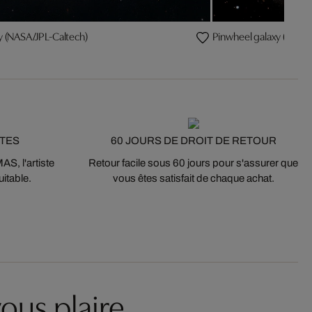
y (NASA/JPL-Caltech)
Pinwheel galaxy (NASA/
STES
60 JOURS DE DROIT DE RETOUR
S, l'artiste
Retour facile sous 60 jours pour s'assurer que
itable.
vous êtes satisfait de chaque achat.
ous plaire