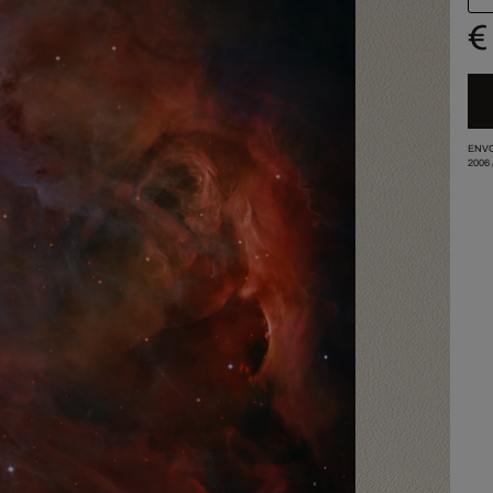
€
ENVO
2006