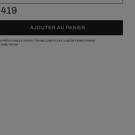
 419
AJOUTER AU PANIER
I PRÉVU DANS 9 JOURS /
TVA INCLUSE PLUS
€ 14,90
DE FRAIS D'ENVOI
/
2006
/
SPC08