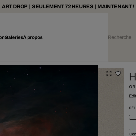
ART DROP | SEULEMENT 72 HEURES | MAINTENANT !
ion
Galeries
À propos
H
OR
Édit
SÉL
Con