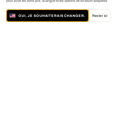
pour avoir les bons prix, la langue et les options de livraison adaptées
OUI, JE SOUHAITERAIS CHANGER.
Rester ici
À propos de LUMAS