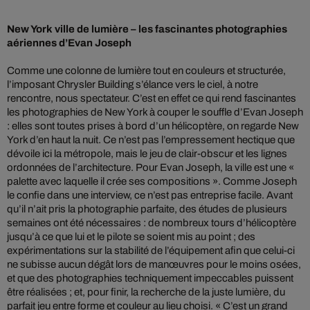
New York ville de lumière – les fascinantes photographies
aériennes d’Evan Joseph
Comme une colonne de lumière tout en couleurs et structurée,
l’imposant Chrysler Building s’élance vers le ciel, à notre
rencontre, nous spectateur. C’est en effet ce qui rend fascinantes
les photographies de New York à couper le souffle d’Evan Joseph
: elles sont toutes prises à bord d’un hélicoptère, on regarde New
York d’en haut la nuit. Ce n’est pas l’empressement hectique que
dévoile ici la métropole, mais le jeu de clair-obscur et les lignes
ordonnées de l’architecture. Pour Evan Joseph, la ville est une «
palette avec laquelle il crée ses compositions ». Comme Joseph
le confie dans une interview, ce n’est pas entreprise facile. Avant
qu’il n’ait pris la photographie parfaite, des études de plusieurs
semaines ont été nécessaires : de nombreux tours d’hélicoptère
jusqu’à ce que lui et le pilote se soient mis au point ; des
expérimentations sur la stabilité de l’équipement afin que celui-ci
ne subisse aucun dégât lors de manœuvres pour le moins osées,
et que des photographies techniquement impeccables puissent
être réalisées ; et, pour finir, la recherche de la juste lumière, du
parfait jeu entre forme et couleur au lieu choisi. « C’est un grand