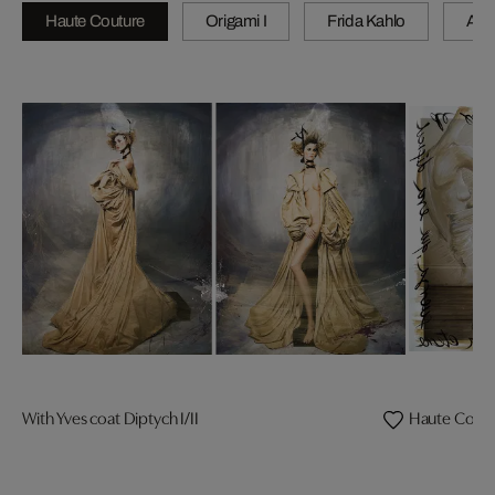
Haute Couture
Origami I
Frida Kahlo
A wi
With Yves coat Diptych I/II
Haute Coutu