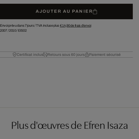
AJOUTER AU PANIER
Envoi prévu dans 7 jours /
TVA incluse plus
€ 14,90
de frais d'envoi
2007
/
2010
/
EIS02
Certificat inclus
Retours sous 60 jours
Paiement sécurisé
Plus d'œuvres de Efren Isaza