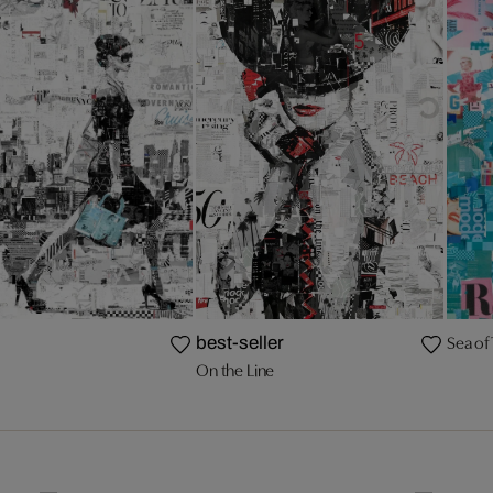
Sea of 
best-seller
On the Line