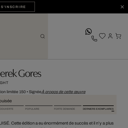
S'INSCRIRE
whatsApp
erek Gores
IGHT
tion limitée 150
•
Signée
À propos de cette œuvre
puisée
COUVERTE
POPULAIRE
FORTE DEMANDE
DERNIERS EXEMPLAIRES
ISÉ. Cette édition a eu énormément de succès et il n’y a plus