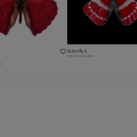
Butterfly X
HEIKO HELLWIG
G