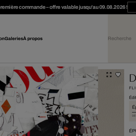
première commande – offre valable jusqu'au 09.08.2026 !
ion
Galeries
À propos
D
FL
Édi
É
DÉ
ÉPU