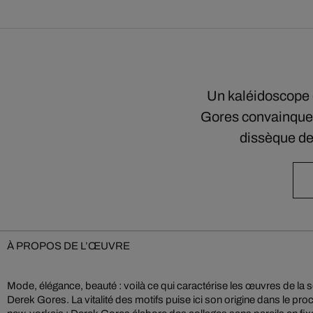
Un kaléidoscope 
Gores convainquent
dissèque d
À PROPOS DE L’ŒUVRE
Mode, élégance, beauté : voilà ce qui caractérise les œuvres de la 
une toile des coupures de presse. Le résultat ? Des représenta
Derek Gores. La vitalité des motifs puise ici son origine dans le proc