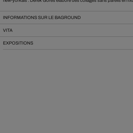
new-yorkais : Derek Gores élabore des collages sans pareils en fix
INFORMATIONS SUR LE BAGROUND
VITA
EXPOSITIONS