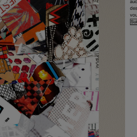
auc
des
vou
Sui