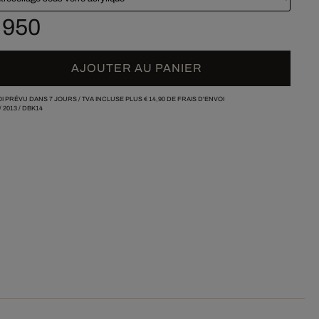
 950
AJOUTER AU PANIER
I PRÉVU DANS 7 JOURS /
TVA INCLUSE PLUS
€ 14,90
DE FRAIS D'ENVOI
/
2013
/
DBK14