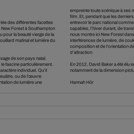
empreinte toute scénique à ses m
film. Et, pendant que les dernier
ée des différentes facettes
entrevoir le parc national comme 
l de New Forest à Southampton
capables, l’hiver durant, de trans
u pour la beauté vierge de la
nous montre ici New Forest dans sa
uillard matinal et lumière du
interférences de lumière, de coul
composition et de l’orientation 
d’attraction.
ysage de son pays natal.
le fascine particulièrement.
En 2012, David Baker a été élu e
aractère individuel. Qu’il
notamment de la dimension pictu
uâtre, ou de l’œuvre
entation de lumière une
Hannah Hör