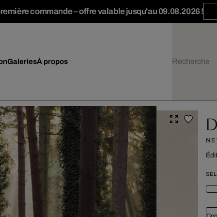
première commande – offre valable jusqu'au 09.08.2026 !
ion
Galeries
À propos
D
NE
Édi
SÉL
Con