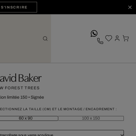
S'INSCRIRE
whatsApp
avid Baker
W FOREST TREES
tion limitée 150
•
Signée
ECTIONNEZ LA TAILLE (CM) ET LE MONTAGE / ENCADREMENT :
60 x 90
100 x 150
trecollage sous verre acrylique