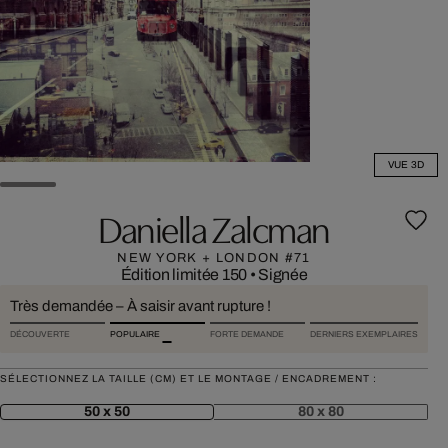
VUE 3D
Daniella Zalcman
NEW YORK + LONDON #71
Édition limitée 150
•
Signée
Très demandée – À saisir avant rupture !
DÉCOUVERTE
POPULAIRE
FORTE DEMANDE
DERNIERS EXEMPLAIRES
SÉLECTIONNEZ LA TAILLE (CM) ET LE MONTAGE / ENCADREMENT :
50 x 50
80 x 80