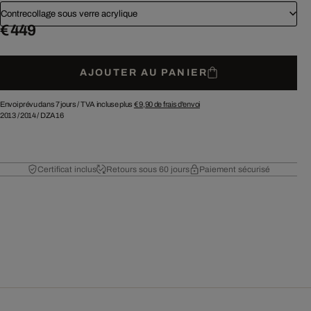
Contrecollage sous verre acrylique
€ 449
AJOUTER AU PANIER
Envoi prévu dans 7 jours /
TVA incluse plus
€ 9,90
de frais d'envoi
2013
/
2014
/
DZA16
Certificat inclus
Retours sous 60 jours
Paiement sécurisé