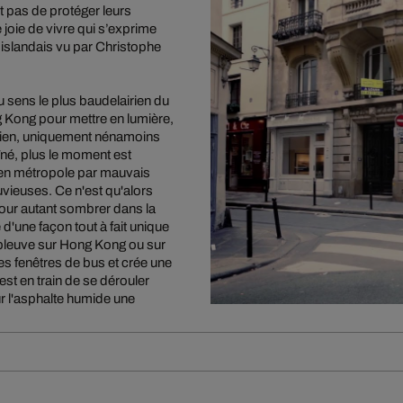
t pas de protéger leurs
 joie de vivre qui s’exprime
t islandais vu par Christophe
u sens le plus baudelairien du
g Kong pour mettre en lumière,
idien, uniquement nénamoins
îné, plus le moment est
e en métropole par mauvais
uvieuses. Ce n'est qu'alors
pour autant sombrer dans la
 d'une façon tout à fait unique
pleuve sur Hong Kong ou sur
les fenêtres de bus et crée une
est en train de se dérouler
ur l'asphalte humide une