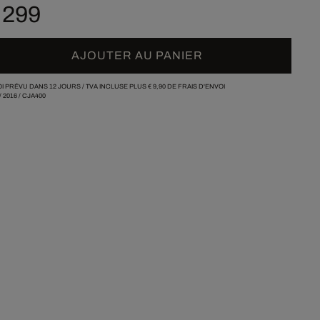
 299
AJOUTER AU PANIER
I PRÉVU DANS 12 JOURS /
TVA INCLUSE PLUS
€ 9,90
DE FRAIS D'ENVOI
/
2016
/
CJA400