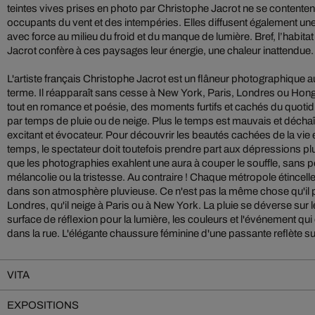
teintes vives prises en photo par Christophe Jacrot ne se contenten
occupants du vent et des intempéries. Elles diffusent également une
avec force au milieu du froid et du manque de lumière. Bref, l’habita
Jacrot confère à ces paysages leur énergie, une chaleur inattendue.
L'artiste français Christophe Jacrot est un flâneur photographique a
terme. Il réapparaît sans cesse à New York, Paris, Londres ou Hon
tout en romance et poésie, des moments furtifs et cachés du quot
par temps de pluie ou de neige. Plus le temps est mauvais et décha
excitant et évocateur. Pour découvrir les beautés cachées de la vi
temps, le spectateur doit toutefois prendre part aux dépressions pl
que les photographies exahlent une aura à couper le souffle, sans 
mélancolie ou la tristesse. Au contraire ! Chaque métropole étincelle
dans son atmosphère pluvieuse. Ce n'est pas la même chose qu'il 
Londres, qu'il neige à Paris ou à New York. La pluie se déverse sur 
surface de réflexion pour la lumière, les couleurs et l'événement qui 
dans la rue. L'élégante chaussure féminine d'une passante reflète s
VITA
EXPOSITIONS