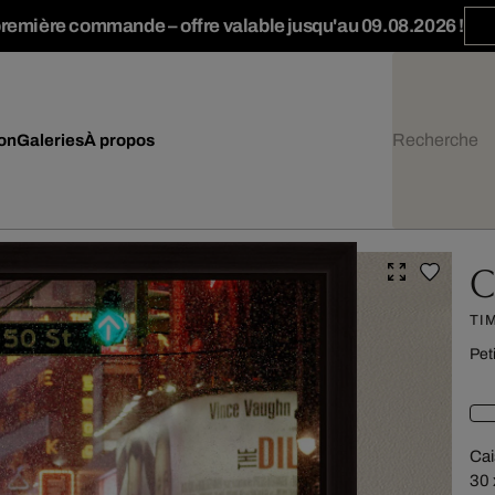
première commande – offre valable jusqu'au 09.08.2026 !
ion
Galeries
À propos
C
TI
Pet
Cai
30 