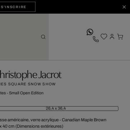
S'INSCRIRE
whatsApp
hristophe Jacrot
MES SQUARE SNOW SHOW
ites - Small Open Edition
26,4 x 36,4
sse américaine, verre acrylique - Canadian Maple Brown
x 40 cm (Dimensions extérieures)