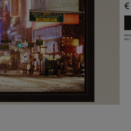
€
ENVO
2011