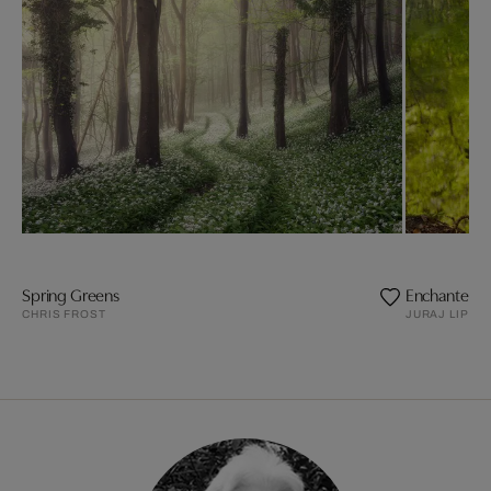
Spring Greens
Enchanted Wa
CHRIS FROST
JURAJ LIPSC