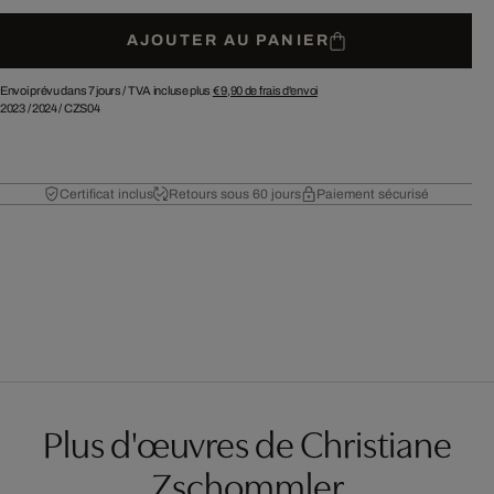
AJOUTER AU PANIER
Envoi prévu dans 7 jours /
TVA incluse plus
€ 9,90
de frais d'envoi
2023
/
2024
/
CZS04
Certificat inclus
Retours sous 60 jours
Paiement sécurisé
Plus d'œuvres de Christiane
Zschommler