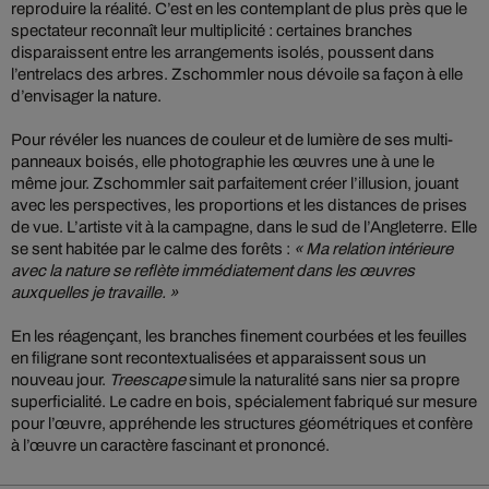
reproduire la réalité. C’est en les contemplant de plus près que le
spectateur reconnaît leur multiplicité : certaines branches
disparaissent entre les arrangements isolés, poussent dans
l’entrelacs des arbres. Zschommler nous dévoile sa façon à elle
d’envisager la nature.
Pour révéler les nuances de couleur et de lumière de ses multi-
panneaux boisés, elle photographie les œuvres une à une le
même jour. Zschommler sait parfaitement créer l’illusion, jouant
avec les perspectives, les proportions et les distances de prises
de vue. L’artiste vit à la campagne, dans le sud de l’Angleterre. Elle
se sent habitée par le calme des forêts :
« Ma relation intérieure
avec la nature se reflète immédiatement dans les œuvres
auxquelles je travaille. »
En les réagençant, les branches finement courbées et les feuilles
en filigrane sont recontextualisées et apparaissent sous un
nouveau jour.
Treescape
simule la naturalité sans nier sa propre
superficialité. Le cadre en bois, spécialement fabriqué sur mesure
pour l’œuvre, appréhende les structures géométriques et confère
à l’œuvre un caractère fascinant et prononcé.