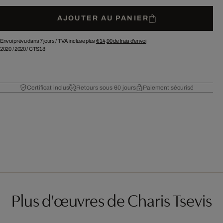
AJOUTER AU PANIER
Envoi prévu dans 7 jours /
TVA incluse plus
€ 14,90
de frais d'envoi
2020
/
2020
/
CTS18
Certificat inclus
Retours sous 60 jours
Paiement sécurisé
Plus d'œuvres de Charis Tsevis