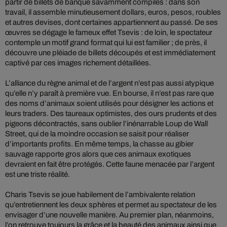
partir de billets de banque savamment compilés : dans son
travail, il assemble minutieusement dollars, euros, pesos, roubles
et autres devises, dont certaines appartiennent au passé. De ses
œuvres se dégage le fameux effet Tsevis : de loin, le spectateur
contemple un motif grand format qui lui est familier ; de près, il
découvre une pléiade de billets découpés et est immédiatement
captivé par ces images richement détaillées.
L’alliance du règne animal et de l’argent n’est pas aussi atypique
qu’elle n’y paraît à première vue. En bourse, il n’est pas rare que
des noms d’animaux soient utilisés pour désigner les actions et
leurs traders. Des taureaux optimistes, des ours prudents et des
pigeons décontractés, sans oublier l’inénarrable Loup de Wall
Street, qui de la moindre occasion se saisit pour réaliser
d’importants profits. En même temps, la chasse au gibier
sauvage rapporte gros alors que ces animaux exotiques
devraient en fait être protégés. Cette faune menacée par l’argent
est une triste réalité.
Charis Tsevis se joue habilement de l’ambivalente relation
qu’entretiennent les deux sphères et permet au spectateur de les
envisager d’une nouvelle manière. Au premier plan, néanmoins,
l’on retrouve toujours la grâce et la beauté des animaux ainsi que