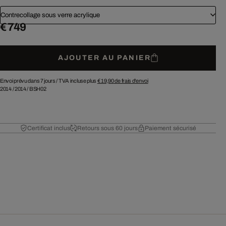
Contrecollage sous verre acrylique
€ 749
AJOUTER AU PANIER
Envoi prévu dans 7 jours /
TVA incluse plus
€ 19,90
de frais d'envoi
2014
/
2014
/
BSH02
Certificat inclus
Retours sous 60 jours
Paiement sécurisé