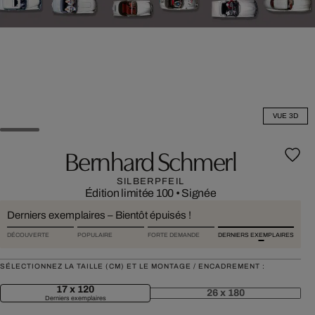
VUE 3D
Bernhard Schmerl
SILBERPFEIL
Édition limitée 100
•
Signée
Derniers exemplaires – Bientôt épuisés !
DÉCOUVERTE
POPULAIRE
FORTE DEMANDE
DERNIERS EXEMPLAIRES
SÉLECTIONNEZ LA TAILLE (CM) ET LE MONTAGE / ENCADREMENT :
17 x 120
26 x 180
Derniers exemplaires