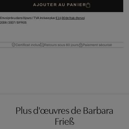
AJOUTER AU PANIER
Envoi prévu dans 9 jours /
TVA incluse plus
€ 14,90
de frais d'envoi
2006
/
2007
/
BFR05
Certificat inclus
Retours sous 60 jours
Paiement sécurisé
Plus d'œuvres de Barbara
Frieß