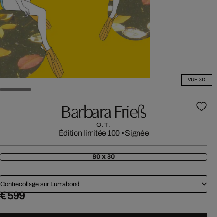
VUE 3D
Barbara Frieß
O.T.
Édition limitée 100
•
Signée
80 x 80
Contrecollage sur Lumabond
€ 599