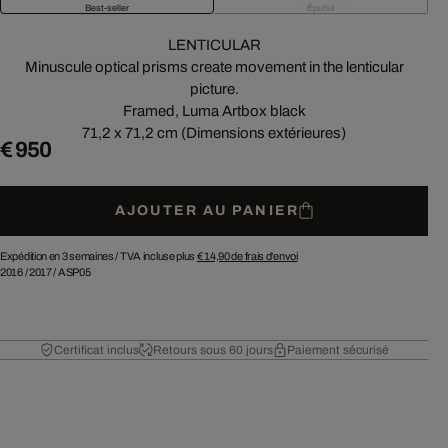
Best-seller
Épuisé
LENTICULAR
Minuscule optical prisms create movement in the lenticular
picture.
Framed, Luma Artbox black
71,2 x 71,2 cm (Dimensions extérieures)
€ 950
AJOUTER AU PANIER
Expédition en 3 semaines /
TVA incluse plus
€ 14,90
de frais d'envoi
2016
/
2017
/
ASP05
Certificat inclus
Retours sous 60 jours
Paiement sécurisé