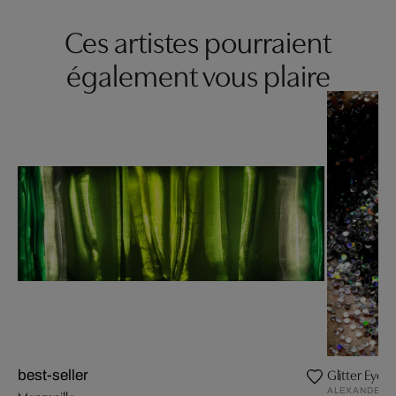
Ces artistes pourraient
également vous plaire
Glitter Eye
best-seller
ALEXANDER S
Manzanillo