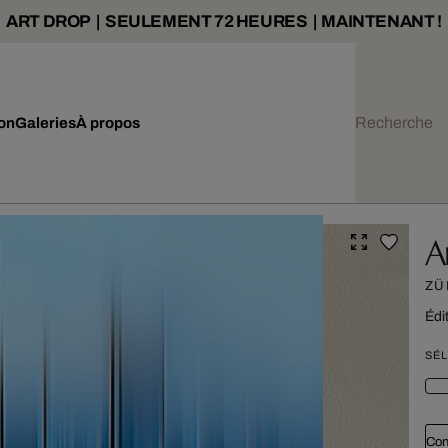
ART DROP | SEULEMENT 72 HEURES | MAINTENANT !
ion
Galeries
À propos
A
ZÜ
Édi
SÉL
Con