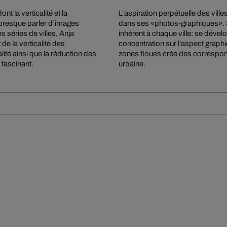
 la verticalité et la
L’aspiration perpétuelle des ville
t presque parler d’images
dans ses «photos-graphiques». S
s séries de villes, Anja
inhérent à chaque ville: se dévelo
e la verticalité des
concentration sur l'aspect graphiq
lité ainsi que la réduction des
zones floues crée des correspond
 fascinant.
urbaine.