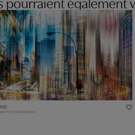
es pourraient également v
Y03
NNETTE HERDEMANN