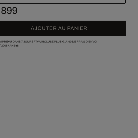
 899
AJOUTER AU PANIER
I PRÉVU DANS 7 JOURS /
TVA INCLUSE PLUS
€ 14,90
DE FRAIS D'ENVOI
/
2008
/
ANE48