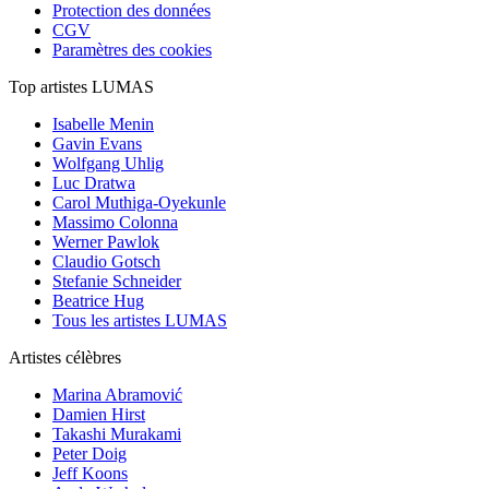
Protection des données
CGV
Paramètres des cookies
Top artistes LUMAS
Isabelle Menin
Gavin Evans
Wolfgang Uhlig
Luc Dratwa
Carol Muthiga-Oyekunle
Massimo Colonna
Werner Pawlok
Claudio Gotsch
Stefanie Schneider
Beatrice Hug
Tous les artistes LUMAS
Artistes célèbres
Marina Abramović
Damien Hirst
Takashi Murakami
Peter Doig
Jeff Koons