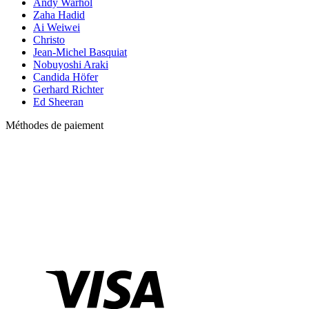
Andy Warhol
Zaha Hadid
Ai Weiwei
Christo
Jean-Michel Basquiat
Nobuyoshi Araki
Candida Höfer
Gerhard Richter
Ed Sheeran
Méthodes de paiement