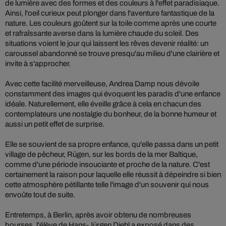
de lumière avec des formes et des couleurs à l'effet paradisiaque.
Ainsi, l'oeil curieux peut plonger dans l'aventure fantastique de la
nature. Les couleurs goûtent sur la toile comme après une courte
et rafraîssante averse dans la lumière chaude du soleil. Des
situations voient le jour qui laissent les rêves devenir réalité: un
caroussel abandonné se trouve presqu'au milieu d'une clairière et
invite à s'approcher.
Avec cette facilité merveilleuse, Andrea Damp nous dévoile
constamment des images qui évoquent les paradis d'une enfance
idéale. Naturellement, elle éveille grâce à cela en chacun des
contemplateurs une nostalgie du bonheur, de la bonne humeur et
aussi un petit effet de surprise.
Elle se souvient de sa propre enfance, qu'elle passa dans un petit
village de pêcheur, Rügen, sur les bords de la mer Baltique,
comme d'une période insouciante et proche de la nature. C'est
certainement la raison pour laquelle elle réussit à dépeindre si bien
cette atmosphère pétillante telle l'image d'un souvenir qui nous
envoûte tout de suite.
Entretemps, à Berlin, après avoir obtenu de nombreuses
bourses, l'élève de Hans-Jürgen Diehl a exposé dans des