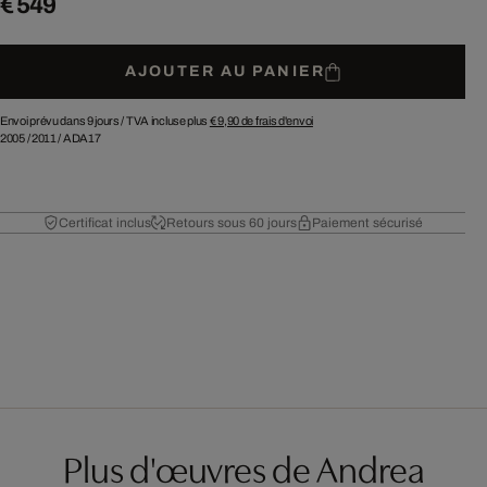
€ 549
AJOUTER AU PANIER
Envoi prévu dans 9 jours /
TVA incluse plus
€ 9,90
de frais d'envoi
2005
/
2011
/
ADA17
Certificat inclus
Retours sous 60 jours
Paiement sécurisé
Plus d'œuvres de Andrea