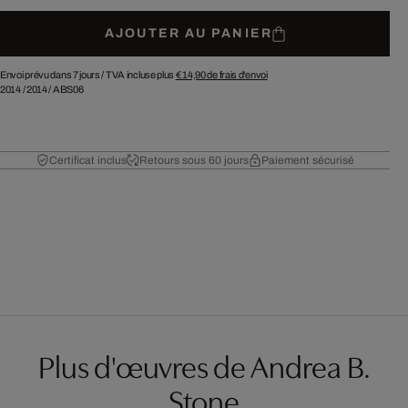
AJOUTER AU PANIER
Envoi prévu dans 7 jours /
TVA incluse plus
€ 14,90
de frais d'envoi
2014
/
2014
/
ABS06
Certificat inclus
Retours sous 60 jours
Paiement sécurisé
Plus d'œuvres de Andrea B.
Stone