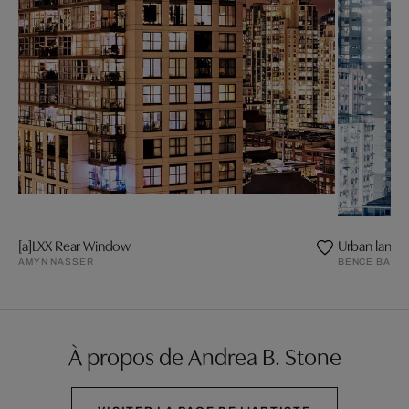
[a]LXX Rear Window
Urban lands
AMYN NASSER
BENCE BAKO
À propos de Andrea B. Stone